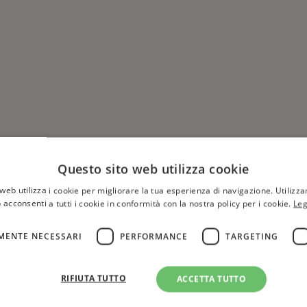
Questo sito web utilizza cookie
web utilizza i cookie per migliorare la tua esperienza di navigazione. Utilizza
 acconsenti a tutti i cookie in conformità con la nostra policy per i cookie.
Leg
MENTE NECESSARI
PERFORMANCE
TARGETING
Hai una libreria?
per aggiungere o modificare 
RIFIUTA TUTTO
ACCETTA TUTTO