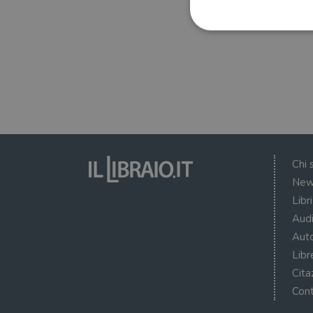
I cookie strettamente necessa
web non può essere utilizza
Nome
wordpress_test_cookie
Chi 
New
wordpress_sec_[hash]
Libr
wordpress_logged_in_[ha
Audi
CookieScriptConsent
Auto
Libr
msToken
Cita
Cont