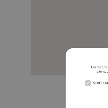
Questo sito 
sito web
STRETTA
Scrivici a