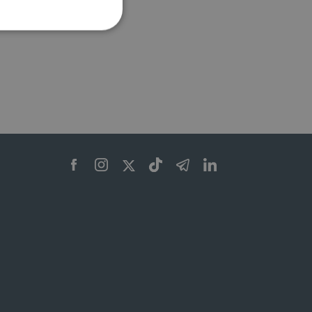
ione dell'account. Il sito
 pagina di login. Il
 Web è impostato per
sito
sito
te per il dominio corrente.
azione e sicurezza,
i loro dati siano protetti
no con i suoi servizi.