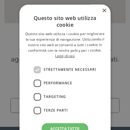
×
Questo sito web utilizza
cookie
Questo sito web utilizza i cookie per migliorare
Hai una libreria?
la tua esperienza di navigazione. Utilizzando il
nostro sito web acconsenti a tutti i cookie in
Scrivici a
per
conformità con la nostra policy per i cookie.
Leggi di più
aggiungere o modificare i tuoi dati.
STRETTAMENTE NECESSARI
Librerie
PERFORMANCE
TARGETING
Carica altro
TERZE PARTI
ACCETTA TUTTO