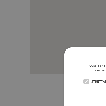
Questo sito 
sito web
STRETTA
Scrivici a