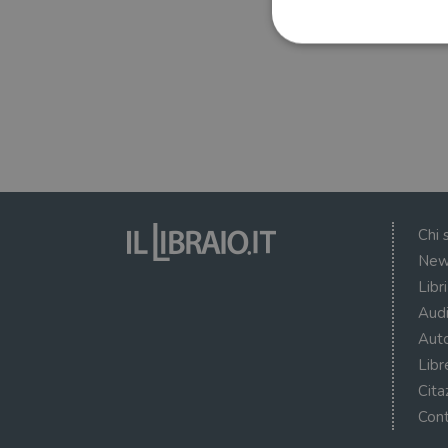
I cookie strettamente necessa
web non può essere utilizza
Nome
wordpress_test_cookie
Chi 
New
wordpress_sec_[hash]
Libr
wordpress_logged_in_[ha
Audi
CookieScriptConsent
Auto
Libr
msToken
Cita
Cont