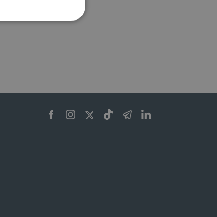
ione dell'account. Il sito
 pagina di login. Il
 Web è impostato per
sito
sito
te per il dominio corrente.
azione e sicurezza,
i loro dati siano protetti
no con i suoi servizi.