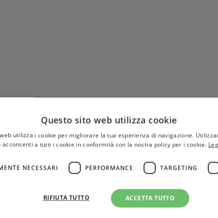
Questo sito web utilizza cookie
web utilizza i cookie per migliorare la tua esperienza di navigazione. Utilizza
 acconsenti a tutti i cookie in conformità con la nostra policy per i cookie.
Leg
MENTE NECESSARI
PERFORMANCE
TARGETING
Hai una libreria?
per aggiungere o modificare 
RIFIUTA TUTTO
ACCETTA TUTTO