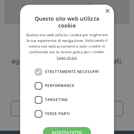
×
Questo sito web utilizza
cookie
Questo sito web utilizza i cookie per migliorare
Hai una libreria?
la tua esperienza di navigazione. Utilizzando il
nostro sito web acconsenti a tutti i cookie in
Scrivici a
per
conformità con la nostra policy per i cookie.
Leggi di più
aggiungere o modificare i tuoi dati.
STRETTAMENTE NECESSARI
Librerie
PERFORMANCE
TARGETING
Carica altro
TERZE PARTI
ACCETTA TUTTO