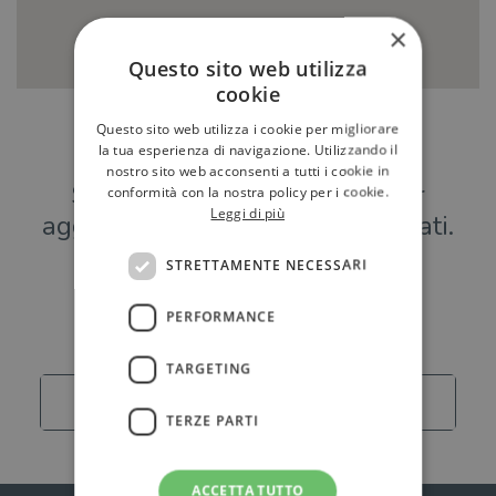
×
Questo sito web utilizza
cookie
Questo sito web utilizza i cookie per migliorare
Hai una libreria?
la tua esperienza di navigazione. Utilizzando il
nostro sito web acconsenti a tutti i cookie in
Scrivici a
per
conformità con la nostra policy per i cookie.
Leggi di più
aggiungere o modificare i tuoi dati.
STRETTAMENTE NECESSARI
Librerie
PERFORMANCE
TARGETING
Carica altro
TERZE PARTI
ACCETTA TUTTO