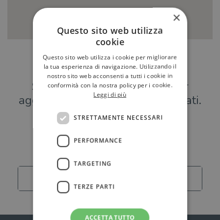
×
Questo sito web utilizza
cookie
Questo sito web utilizza i cookie per migliorare
Hai una libreria?
la tua esperienza di navigazione. Utilizzando il
nostro sito web acconsenti a tutti i cookie in
Scrivici a
per
conformità con la nostra policy per i cookie.
Leggi di più
aggiungere o modificare i tuoi dati.
STRETTAMENTE NECESSARI
Librerie
PERFORMANCE
TARGETING
Carica altro
TERZE PARTI
ACCETTA TUTTO