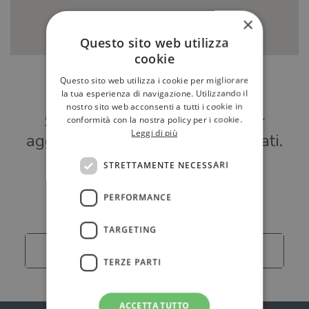
×
Questo sito web utilizza
cookie
Questo sito web utilizza i cookie per migliorare
Hai una libreria?
la tua esperienza di navigazione. Utilizzando il
nostro sito web acconsenti a tutti i cookie in
Scrivici a
per
conformità con la nostra policy per i cookie.
Leggi di più
aggiungere o modificare i tuoi dati.
STRETTAMENTE NECESSARI
Librerie
PERFORMANCE
TARGETING
Carica altro
TERZE PARTI
ACCETTA TUTTO