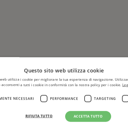
Questo sito web utilizza cookie
web utilizza i cookie per migliorare la tua esperienza di navigazione. Utilizza
 acconsenti a tutti i cookie in conformità con la nostra policy per i cookie.
Leg
MENTE NECESSARI
PERFORMANCE
TARGETING
Hai una libreria?
per aggiungere o modificare 
RIFIUTA TUTTO
ACCETTA TUTTO