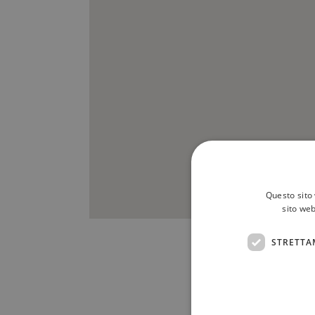
Questo sito 
sito web
STRETTA
Scrivici a