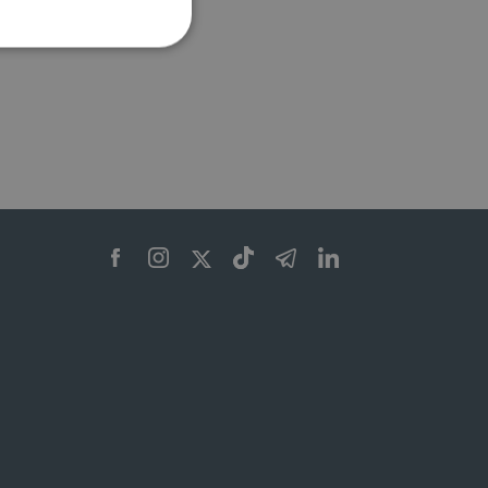
ione dell'account. Il sito
 pagina di login. Il
 Web è impostato per
sito
sito
te per il dominio corrente.
azione e sicurezza,
i loro dati siano protetti
no con i suoi servizi.