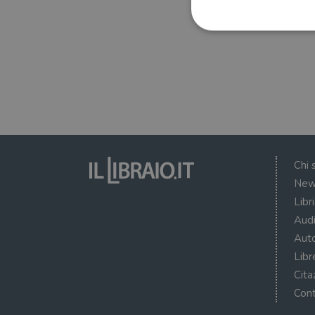
I cookie strettamente necessa
web non può essere utilizza
Nome
wordpress_test_cookie
Chi 
New
wordpress_sec_[hash]
Libr
wordpress_logged_in_[ha
Audi
CookieScriptConsent
Auto
Libr
msToken
Cita
Cont