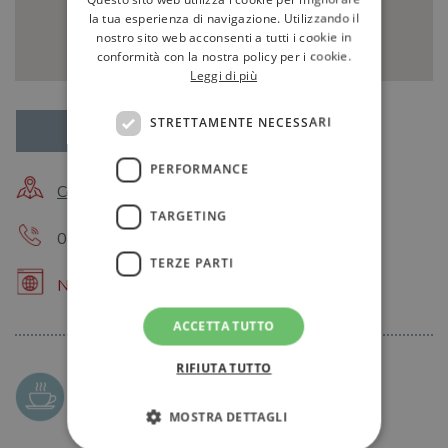
la tua esperienza di navigazione. Utilizzando il
nostro sito web acconsenti a tutti i cookie in
conformità con la nostra policy per i cookie.
Leggi di più
STRETTAMENTE NECESSARI
Datti appuntamento qui
PERFORMANCE
Corso Libertà, 2 39100 Bolzano BZ
TARGETING
0471347611 - Chiama
TERZE PARTI
NO
ACCETTA TUTTO
RIFIUTA TUTTO
Spazio eventi / Presentazioni
MOSTRA DETTAGLI