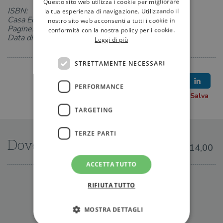
Questo sito web utilizza i cookie per migliorare
ISBN:
la tua esperienza di navigazione. Utilizzando il
Casa Editrice:
nostro sito web acconsenti a tutti i cookie in
Pagine: 437
conformità con la nostra policy per i cookie.
Data di uscita: 31-05-2016
Leggi di più
STRETTAMENTE NECESSARI
PERFORMANCE
TARGETING
TERZE PARTI
Dove trovarlo
€14,00
ACCETTA TUTTO
IN LIBRERIA
RIFIUTA TUTTO
MOSTRA DETTAGLI