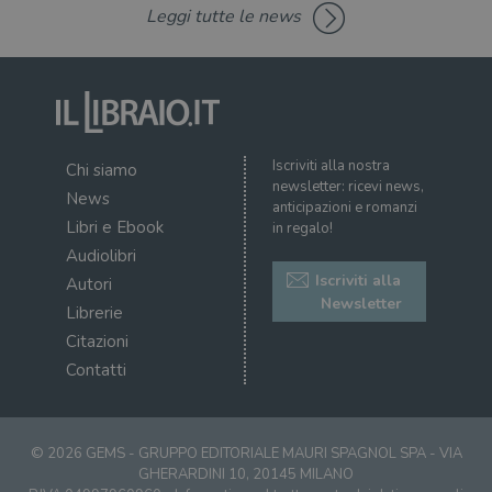
msToken
.tiktok.com
1
Ques
Leggi tutte le news
settimana
vien
3 giorni
util
scop
aute
e si
assi
che 
rim
regis
Iscriviti alla nostra
i lor
Chi siamo
sian
newsletter: ricevi news,
News
qua
anticipazioni e romanzi
nav
Libri e Ebook
in regalo!
attra
sito
Audiolibri
inte
con 
Iscriviti alla
Autori
servi
Newsletter
Librerie
Citazioni
Contatti
Fornitore
Nome
/
Scadenza
Descrizione
© 2026 GEMS - GRUPPO EDITORIALE MAURI SPAGNOL SPA - VIA
Fornitore
Dominio
Fornitore
/
Nome
Scadenza
Des
GHERARDINI 10, 20145 MILANO
Nome
/
Scadenza
Dominio
Descrizione
_ga_RXJCD2NFMF
.illibraio.it
1 anno 1
Questo cookie