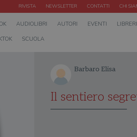
RIVISTA
NEWSLETTER
CONTATTI
CHI SI
OOK
AUDIOLIBRI
AUTORI
EVENTI
LIBRER
KTOK
SCUOLA
Barbaro Elisa
Il sentiero segr