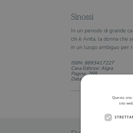
Sinossi
In un periodo di grande ca
chi è Anita, la donna che s
in un luogo ambiguo per rico
ISBN: 8893417227
Casa Editrice: Algra
Pagine: 268
Data di uscita: 14-03-2024
Questo sito 
sito web
STRETTA