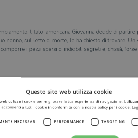
mbiamento, l'italo-americana Giovanna decide di partire pe
uo nonno, sul letto di morte, le ha chiesto di trovare. Un
mporre i pezzi sparsi di indicibili segreti e, chissà, forse
Questo sito web utilizza cookie
web utilizza i cookie per migliorare la tua esperienza di navigazione. Utilizza
 acconsenti a tutti i cookie in conformità con la nostra policy per i cookie.
Leg
MENTE NECESSARI
PERFORMANCE
TARGETING