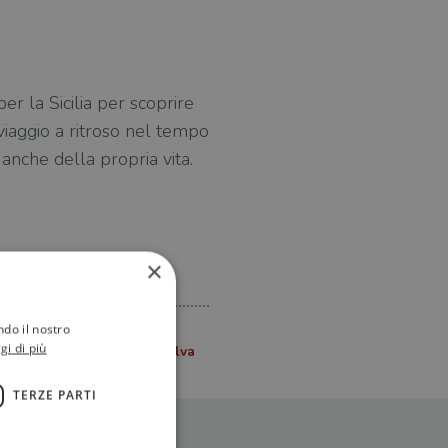
r la Sicilia per scoprire
 viaggio a ritroso nel tempo
 anche della propria vita.
×
ndo il nostro
gi di più
TERZE PARTI