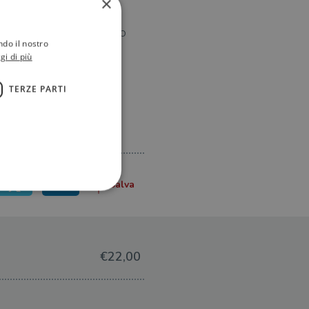
×
ndole l\'omaggio più
o strepitoso personaggio
ndo il nostro
gi di più
TERZE PARTI
ione dell'account. Il sito
€22,00
 pagina di login. Il