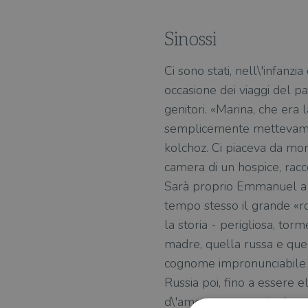
Sinossi
Ci sono stati, nell\'infanz
occasione dei viaggi del pa
genitori. «Marina, che era 
semplicemente mettevamo d
kolchoz. Ci piaceva da mori
camera di un hospice, racco
Sarà proprio Emmanuel a ch
tempo stesso il grande «ro
la storia - perigliosa, to
madre, quella russa e quel
cognome impronunciabile si
Russia poi, fino a essere 
d\'amore per questa donna 