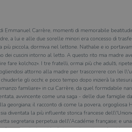
ia di Emmanuel Carrère, momenti di memorabile beatitudine:
dre, a lui e alle due sorelle minori era concesso di trasfe
la più piccola, dormiva nel lettone. Nathalie e io portavam
ei cuscini intorno al letto. A questo rito mia madre av
re fare kolchoz». I tre fratelli, ormai più che adulti, ripe
gliendosi attorno alla madre per trascorrere con lei l\'ul
iuderle gli occhi; e poco tempo dopo inizierà la stesura
manzo familiare» in cui Carrère, da quel formidabile narr
rmentata, avvincente come una saga - delle due famiglie d
la georgiana; il racconto di come la povera, orgogliosa 
a diventata la più influente storica francese dell\'Union
eletta segretaria perpetua dell\'Académie française; e un
dura, autoritaria, avida di riconoscimenti accademici e 