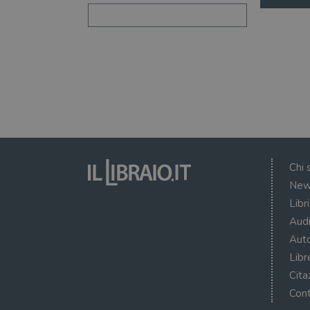
VISITOR_INFO1_LIVE
VISITOR_PRIVACY_METAD
Chi 
New
Libr
Audi
Auto
Libr
Cita
Cont