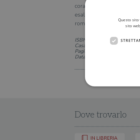
coraggiosa, tenace, genero
esaltante che uno scrittor
Questo sito 
romanzesco.
sito web
ISBN: 8845941000
STRETTA
Casa Editrice: Adelphi
Pagine: 407
Data di uscita: 05-05-2026
I cookie strettamente necessa
Dove trovarlo
web non può essere utilizza
Nome
IN LIBRERIA
wordpress_test_cookie