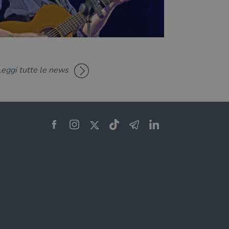
raccia delle preferenze
siti; può anche determinare
a o la vecchia versione
zare lo stato del
nte.
Leggi tutte le news