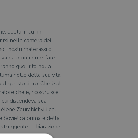
 quelli in cui, in
rirsi nella camera dei
o i nostri materassi o
eva dato un nome: fare
teranno quel rito nella
tima notte della sua vita.
 di questo libro. Che è al
atore che è, ricostruisce
a cui discendeva sua
Hélène Zourabichvili dal
e Sovietica prima e della
a struggente dichiarazione
mondani, ma anche