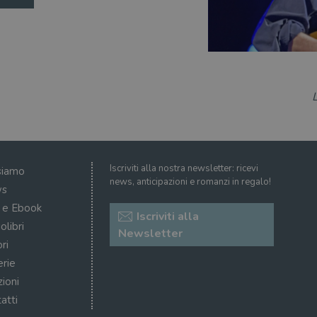
proprietari di siti Web.
5 mesi 4
Questo cookie è impostato da Youtube per tenere t
Google LLC
settimane
dell'utente per i video di Youtube incorporati nei 
.youtube.com
se il visitatore del sito web sta utilizzando la nuov
dell'interfaccia di Youtube.
ATA
5 mesi 4
Questo cookie è impostato da Youtube per memoriz
YouTube
settimane
consenso ai cookie dell'utente per il dominio corre
.youtube.com
Iscriviti alla nostra newsletter: ricevi
siamo
news, anticipazioni e romanzi in regalo!
s
i e Ebook
Iscriviti alla
olibri
Newsletter
ri
erie
zioni
atti