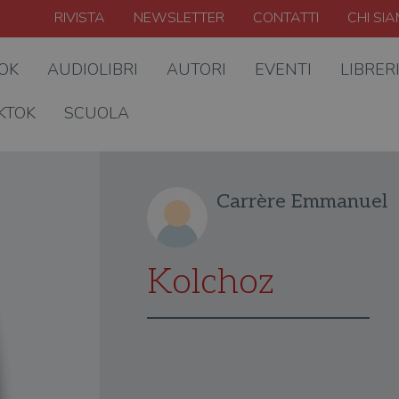
RIVISTA
NEWSLETTER
CONTATTI
CHI SI
OOK
AUDIOLIBRI
AUTORI
EVENTI
LIBRER
KTOK
SCUOLA
Carrère Emmanuel
Kolchoz