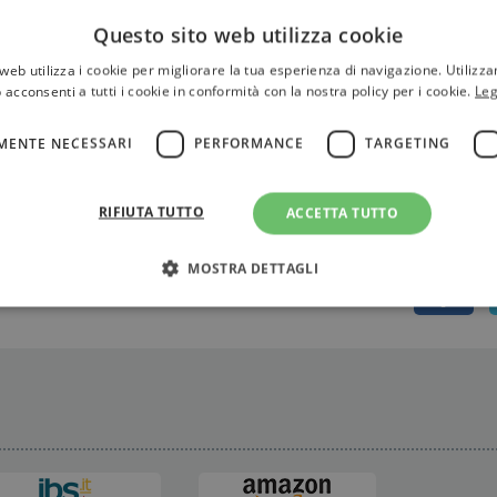
sa, di cui il figlio non nasconde ombre e asprezze, rende
Questo sito web utilizza cookie
e possa tributare alla propria madre: trasformarla in un
web utilizza i cookie per migliorare la tua esperienza di navigazione. Utilizza
 acconsenti a tutti i cookie in conformità con la nostra policy per i cookie.
Leg
MENTE NECESSARI
PERFORMANCE
TARGETING
RIFIUTA TUTTO
ACCETTA TUTTO
MOSTRA DETTAGLI
Strettamente necessari
Performance
Targeting
Terze parti
ri consentono le funzionalità principali del sito web come l'accesso dell'utente e la gest
to correttamente senza i cookie strettamente necessari.
Fornitore
/
Scadenza
Descrizione
Dominio
Sessione
WordPress imposta questo cookie quando accedi alla
Automattic