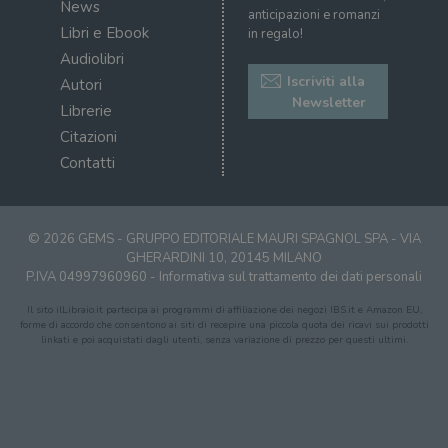
News
sul s
anticipazioni e romanzi
Libri e Ebook
in regalo!
CookieScriptConsent
1 mese
Memo
CookieScript
stat
.illibraio.it
Audiolibri
cons
cook
Iscriviti alla
Autori
dell
Newsletter
il d
Librerie
corr
Citazioni
msToken
.tiktok.com
1
Ques
Contatti
settimana
vien
3 giorni
util
scop
aute
e si
assi
© 2026 GEMS - GRUPPO EDITORIALE MAURI SPAGNOL SPA - VIA
che 
GHERARDINI 10, 20145 MILANO
rim
regis
P.IVA 04997960960 -
Informativa sul trattamento dei dati personali
i lor
sian
Il sito ilLibraio.it partecipa ai programmi di affiliazione dei negozi IBS.it e Amazon EU,
qua
forme di accordo che consentono ai siti di recepire una piccola quota dei ricavi sui prodotti
nav
linkati e poi acquistati dagli utenti, senza variazione di prezzo per questi ultimi.
attra
sito
inte
con 
servi