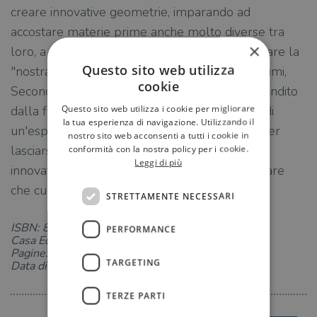
creare innovative geometrie, imparando ad
accostare materie prime anche molto diverse tra
×
loro, a rivedere le consistenze, senza dimenticare la
Questo sito web utilizza
"nostra" cucina. Pane, Benvenuto, Antipasti, Primi,
cookie
Secondi, Dessert e Caffè. Ogni momento è scandito
Questo sito web utilizza i cookie per migliorare
dalla forza del colore che diventa il fil rouge di
la tua esperienza di navigazione. Utilizzando il
un'esperienza totalizzante a tavola. Un libro per
nostro sito web acconsenti a tutti i cookie in
lasciarsi ispirare e apprendere abbinamenti
conformità con la nostra policy per i cookie.
Leggi di più
innovativi e nuove consistenze, senza dimenticare
che cucinare è anche cuore.
STRETTAMENTE NECESSARI
ISBN: 8832143682
PERFORMANCE
Casa Editrice: Italian Gourmet
Pagine: 256
TARGETING
Data di uscita: 19-03-2024
TERZE PARTI