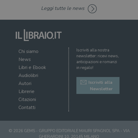
msToken
.tiktok.com
1
Ques
Leggi tutte le news
settimana
vien
3 giorni
util
scop
aute
e si
assi
che 
rim
regis
i lor
Iscriviti alla nostra
Chi siamo
sian
newsletter: ricevi news,
qua
News
nav
anticipazioni e romanzi
attra
Libri e Ebook
in regalo!
sito
inte
Audiolibri
con 
Iscriviti alla
Autori
servi
Newsletter
Librerie
Citazioni
Contatti
Fornitore
Nome
/
Scadenza
Descrizione
© 2026 GEMS - GRUPPO EDITORIALE MAURI SPAGNOL SPA - VIA
Fornitore
Dominio
Fornitore
/
Nome
Scadenza
Des
Nome
/
Scadenza
Dominio
Descrizione
GHERARDINI 10, 20145 MILANO