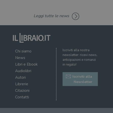
corr
msToken
.tiktok.com
1
Ques
settimana
vien
Leggi tutte le news
3 giorni
util
scop
aute
e si
assi
che 
rim
regis
i lor
sian
Iscriviti alla nostra
Chi siamo
qua
newsletter: ricevi news,
nav
News
attra
anticipazioni e romanzi
sito
Libri e Ebook
in regalo!
inte
con 
Audiolibri
servi
Iscriviti alla
Autori
Newsletter
Librerie
Citazioni
Contatti
Fornitore
Nome
/
Scadenza
Descrizione
Fornitore
Dominio
Fornitore
/