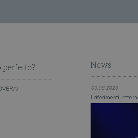
un sito e utilizzato per calcolare i dati di visitatori, sessioni e camp
Sessione
Questo cookie è impostato da YouTube per tenere 
Google LLC
dei siti. Per impostazione predefinita, scade dopo 2 anni, sebbene s
visualizzazioni dei video incorporati.
.youtube.com
proprietari di siti Web.
5 mesi 4
Questo cookie è impostato da Youtube per tenere t
Google LLC
settimane
dell'utente per i video di Youtube incorporati nei 
.youtube.com
se il visitatore del sito web sta utilizzando la nuov
dell'interfaccia di Youtube.
ATA
5 mesi 4
Questo cookie è impostato da Youtube per memoriz
YouTube
settimane
consenso ai cookie dell'utente per il dominio corre
.youtube.com
News
o perfetto?
06.08.2026
OVERAI
nelle canzoni di Francesco Guccini
I riferimenti letter