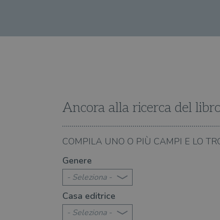
YSC
VISITOR_INFO1_LIVE
VISITOR_PRIVACY_METAD
Ancora alla ricerca del libr
06.08.2026
COMPILA UNO O PIÙ CAMPI E LO TR
le canzoni di Francesco Guccini
I riferimenti letterari 
Genere
- Seleziona -
Casa editrice
- Seleziona -