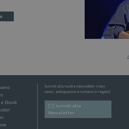
a
Iscriviti alla nostra newsletter: ricevi
siamo
news, anticipazioni e romanzi in regalo!
s
i e Ebook
Iscriviti alla
olibri
Newsletter
ri
erie