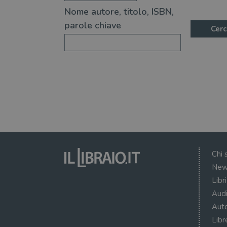
Nome autore, titolo, ISBN,
parole chiave
Cerc
Chi 
New
Libr
Audi
Auto
Libr