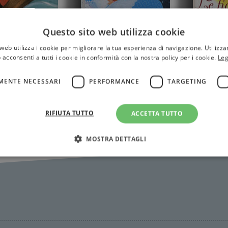
Questo sito web utilizza cookie
web utilizza i cookie per migliorare la tua esperienza di navigazione. Utilizza
 acconsenti a tutti i cookie in conformità con la nostra policy per i cookie.
Leg
Chiara Nocentini
;
 viaggi di
LE FIA
Franca Trabacchi
VENGO
MENTE NECESSARI
PERFORMANCE
TARGETING
LONTA
IL GRANDE LIBRO
DELLE FIABE
RIFIUTA TUTTO
ACCETTA TUTTO
MOSTRA DETTAGLI
Strettamente necessari
Performance
Targeting
Terze parti
ri consentono le funzionalità principali del sito web come l'accesso dell'utente e la gest
to correttamente senza i cookie strettamente necessari.
Fornitore
/
Scadenza
Descrizione
Dominio