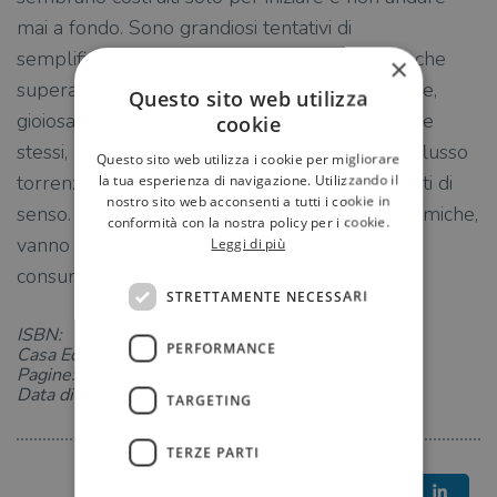
mai a fondo. Sono grandiosi tentativi di
semplificazione impastati in un chiacchiericcio che
×
supera ogni pretesa di profondità per diventare,
Questo sito web utilizza
gioiosamente, superficie. E vanno inchiodati a se
cookie
stessi, accostati ad altri o ad altro, perché nel flusso
Questo sito web utilizza i cookie per migliorare
torrenziale si producano attriti, urti, ribaltamenti di
la tua esperienza di navigazione. Utilizzando il
nostro sito web acconsenti a tutti i cookie in
senso. Proprio come avviene nelle reazioni chimiche,
conformità con la nostra policy per i cookie.
vanno messi accanto a un reagente che,
Leggi di più
consumandosi, li trasformi.
STRETTAMENTE NECESSARI
ISBN:
PERFORMANCE
Casa Editrice:
Pagine: 105
Data di uscita: 10-04-2018
TARGETING
TERZE PARTI