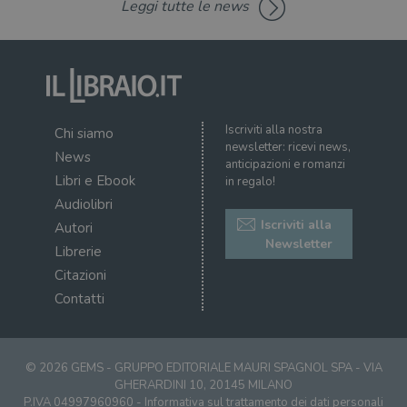
Leggi tutte le news
msToken
.tiktok.com
1
Ques
settimana
vien
3 giorni
util
scop
aute
e si
assi
che 
rim
regis
Iscriviti alla nostra
Chi siamo
i lor
newsletter: ricevi news,
sian
News
qua
anticipazioni e romanzi
nav
Libri e Ebook
in regalo!
attra
sito
Audiolibri
inte
con 
Iscriviti alla
Autori
servi
Newsletter
Librerie
Citazioni
Contatti
Fornitore
Nome
/
Scadenza
Descrizione
© 2026 GEMS - GRUPPO EDITORIALE MAURI SPAGNOL SPA - VIA
Fornitore
Dominio
Fornitore
/
Nome
GHERARDINI 10, 20145 MILANO
Scadenza
Des
Nome
/
Scadenza
Dominio
Descrizione
P.IVA 04997960960 -
Informativa sul trattamento dei dati personali
_ga_RXJCD2NFMF
.illibraio.it
1 anno 1
Questo cookie
Dominio