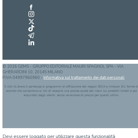
© 2026 GEMS - GRUPPO EDITORIALE MAURI SPAGNOL SPA - VIA
GHERARDINI 10, 20145 MILANO
P.IVA 04997960960 -
Informativa sul trattamento dei dati personali
Il sito ilLibraio.it partecipa ai programmi di affiliazione dei negozi IBS.it e Amazon EU, forme d
accordo che consentono ai siti di recepire una piccola quota dei ricavi sui prodotti linkati e poi
acquistati dagli utenti, senza variazione di prezzo per questi ultimi.
Devi essere loggato per utilizzare questa funzionalità