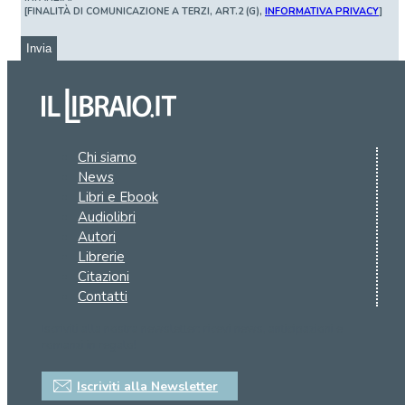
[FINALITÀ DI COMUNICAZIONE A TERZI, ART.2 (G),
INFORMATIVA PRIVACY
]
Invia
Chi siamo
News
Libri e Ebook
Audiolibri
Autori
Librerie
Citazioni
Contatti
Iscriviti alla nostra newsletter: ricevi news, anticipazioni e
romanzi in regalo!
Iscriviti alla Newsletter