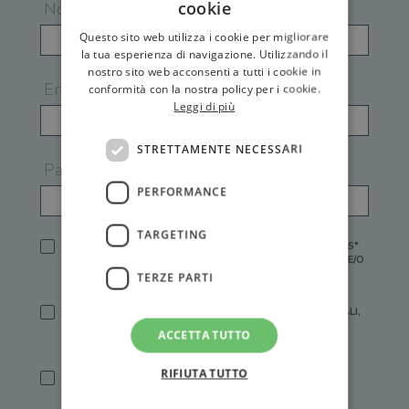
cookie
Nome
Questo sito web utilizza i cookie per migliorare
la tua esperienza di navigazione. Utilizzando il
nostro sito web acconsenti a tutti i cookie in
Email
conformità con la nostra policy per i cookie.
Leggi di più
STRETTAMENTE NECESSARI
Password
PERFORMANCE
TARGETING
HO LETTO E ACCETTATO L'
INFORMATIVA PRIVACY
DI GEMS*
IN MANCANZA NON È POSSIBILE ATTIVARE UN ACCOUNT E/O
RICEVERE I SERVIZI DI GEMS
TERZE PARTI
SÌ, DESIDERO RICEVERE BUONI SCONTO, OFFERTE SPECIALI,
ESSERE INFORMATO SU PROMOZIONI E NOVITÀ.
ACCETTA TUTTO
[FINALITÀ MARKETING, ART.2 (E),
INFORMATIVA PRIVACY
]
RIFIUTA TUTTO
SÌ, DESIDERO RICEVERE OFFERTE PERSONALIZZATE E IN
LINEA CON LE MIE ABITUDINI DI ACQUISTO, ESSERE
INFORMATO SU PROMOZIONI E NOVITÀ.