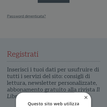
Password dimenticata?
Email
Recupera Password
Registrati
Inserisci i tuoi dati per usufruire di
tutti i servizi del sito: consigli di
lettura, newsletter personalizzate,
abbonamento gratuito alla rivista
Il
Libraio
×
Questo sito web utilizza