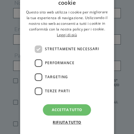
cookie
Nome
Questo sito web utilizza i cookie per migliorare
la tua esperienza di navigazione. Utilizzando il
nostro sito web acconsenti a tutti i cookie in
Email
conformità con la nostra policy per i cookie.
Leggi di più
STRETTAMENTE NECESSARI
Password
PERFORMANCE
TARGETING
HO LETTO E ACCETTATO L'
INFORMATIVA PRIVACY
DI GEMS*
IN MANCANZA NON È POSSIBILE ATTIVARE UN ACCOUNT E/O
RICEVERE I SERVIZI DI GEMS
TERZE PARTI
SÌ, DESIDERO RICEVERE BUONI SCONTO, OFFERTE SPECIALI,
ESSERE INFORMATO SU PROMOZIONI E NOVITÀ.
ACCETTA TUTTO
[FINALITÀ MARKETING, ART.2 (E),
INFORMATIVA PRIVACY
]
RIFIUTA TUTTO
SÌ, DESIDERO RICEVERE OFFERTE PERSONALIZZATE E IN
LINEA CON LE MIE ABITUDINI DI ACQUISTO, ESSERE
INFORMATO SU PROMOZIONI E NOVITÀ.