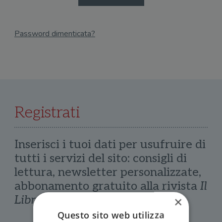
Password dimenticata?
Email
Recupera Password
Registrati
Inserisci i tuoi dati per usufruire di
tutti i servizi del sito: consigli di
lettura, newsletter personalizzate,
abbonamento gratuito alla rivista
Il
Libraio
×
Questo sito web utilizza