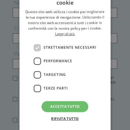
cookie
Nome
Questo sito web utilizza i cookie per migliorare
la tua esperienza di navigazione. Utilizzando il
nostro sito web acconsenti a tutti i cookie in
Email
conformità con la nostra policy per i cookie.
Leggi di più
STRETTAMENTE NECESSARI
Password
PERFORMANCE
TARGETING
HO LETTO E ACCETTATO L'
INFORMATIVA PRIVACY
DI GEMS*
IN MANCANZA NON È POSSIBILE ATTIVARE UN ACCOUNT E/O
RICEVERE I SERVIZI DI GEMS
TERZE PARTI
SÌ, DESIDERO RICEVERE BUONI SCONTO, OFFERTE SPECIALI,
ESSERE INFORMATO SU PROMOZIONI E NOVITÀ.
ACCETTA TUTTO
[FINALITÀ MARKETING, ART.2 (E),
INFORMATIVA PRIVACY
]
RIFIUTA TUTTO
SÌ, DESIDERO RICEVERE OFFERTE PERSONALIZZATE E IN
LINEA CON LE MIE ABITUDINI DI ACQUISTO, ESSERE
INFORMATO SU PROMOZIONI E NOVITÀ.