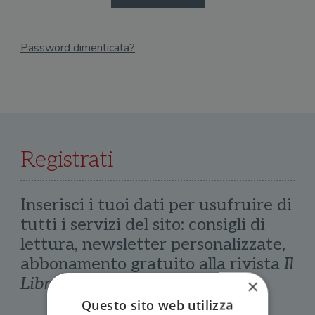
Password dimenticata?
Email
Recupera Password
Registrati
Inserisci i tuoi dati per usufruire di
tutti i servizi del sito: consigli di
lettura, newsletter personalizzate,
abbonamento gratuito alla rivista
Il
Libraio
×
Questo sito web utilizza