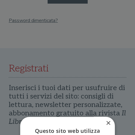
Password dimenticata?
Email
Recupera Password
Registrati
Inserisci i tuoi dati per usufruire di
tutti i servizi del sito: consigli di
lettura, newsletter personalizzate,
abbonamento gratuito alla rivista
Il
Libraio
×
Questo sito web utilizza