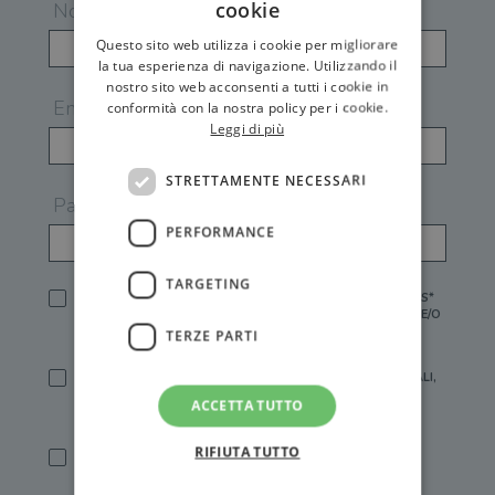
cookie
Nome
Questo sito web utilizza i cookie per migliorare
la tua esperienza di navigazione. Utilizzando il
nostro sito web acconsenti a tutti i cookie in
Email
conformità con la nostra policy per i cookie.
Leggi di più
STRETTAMENTE NECESSARI
Password
PERFORMANCE
TARGETING
HO LETTO E ACCETTATO L'
INFORMATIVA PRIVACY
DI GEMS*
IN MANCANZA NON È POSSIBILE ATTIVARE UN ACCOUNT E/O
RICEVERE I SERVIZI DI GEMS
TERZE PARTI
SÌ, DESIDERO RICEVERE BUONI SCONTO, OFFERTE SPECIALI,
ESSERE INFORMATO SU PROMOZIONI E NOVITÀ.
ACCETTA TUTTO
[FINALITÀ MARKETING, ART.2 (E),
INFORMATIVA PRIVACY
]
RIFIUTA TUTTO
SÌ, DESIDERO RICEVERE OFFERTE PERSONALIZZATE E IN
LINEA CON LE MIE ABITUDINI DI ACQUISTO, ESSERE
INFORMATO SU PROMOZIONI E NOVITÀ.