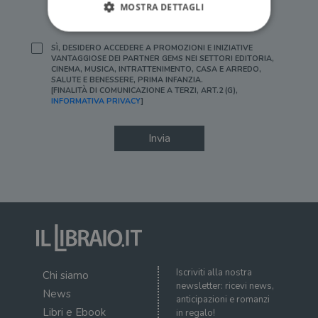
MOSTRA DETTAGLI
[FINALITÀ DI PROFILAZIONE, ART.2 (F), INFORMATIVA
PRIVACY]
SÌ, DESIDERO ACCEDERE A PROMOZIONI E INIZIATIVE
VANTAGGIOSE DEI PARTNER GEMS NEI SETTORI EDITORIA,
Strettamente necessari
Performance
CINEMA, MUSICA, INTRATTENIMENTO, CASA E ARREDO,
SALUTE E BENESSERE, PRIMA INFANZIA.
Targeting
Terze parti
[FINALITÀ DI COMUNICAZIONE A TERZI, ART.2 (G),
INFORMATIVA PRIVACY
]
I cookie strettamente necessari consentono le
funzionalità principali del sito web come
l'accesso dell'utente e la gestione dell'account. Il
Invia
sito web non può essere utilizzato
correttamente senza i cookie strettamente
necessari.
Fornitore
/
Nome
Scadenza
Desc
Dominio
wordpress_test_cookie
Sessione
Wor
Automattic
imp
Inc.
ques
.illibraio.it
quan
alla
login
Iscriviti alla nostra
Chi siamo
vien
newsletter: ricevi news,
util
News
verif
anticipazioni e romanzi
bro
Libri e Ebook
in regalo!
è im