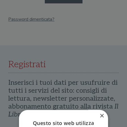
Password dimenticata?
Email
Recupera Password
Registrati
Inserisci i tuoi dati per usufruire di
tutti i servizi del sito: consigli di
lettura, newsletter personalizzate,
abbonamento gratuito alla rivista
Il
Libraio
×
Questo sito web utilizza