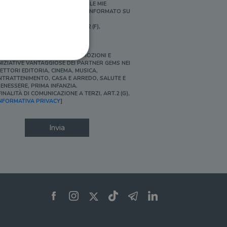
ERSONALIZZATE E IN LINEA CON LE MIE
BITUDINI DI ACQUISTO, ESSERE INFORMATO SU
ROMOZIONI E NOVITÀ.
FINALITÀ DI PROFILAZIONE, ART.2 (F),
NFORMATIVA PRIVACY]
Ì, DESIDERO ACCEDERE A PROMOZIONI E
NIZIATIVE VANTAGGIOSE DEI PARTNER GEMS NEI
ETTORI EDITORIA, CINEMA, MUSICA,
NTRATTENIMENTO, CASA E ARREDO, SALUTE E
ENESSERE, PRIMA INFANZIA.
FINALITÀ DI COMUNICAZIONE A TERZI, ART.2 (G),
ione dell'account. Il sito
NFORMATIVA PRIVACY
]
Invia
 pagina di login. Il
 Web è impostato per
sito
sito
te per il dominio corrente.