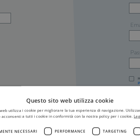
Ema
Pas
H
P
I
A
Questo sito web utilizza cookie
S
web utilizza i cookie per migliorare la tua esperienza di navigazione. Utilizza
O
P
 acconsenti a tutti i cookie in conformità con la nostra policy per i cookie.
Leg
[
P
MENTE NECESSARI
PERFORMANCE
TARGETING
S