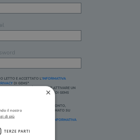
il
sword
O LETTO E ACCETTATO L'
INFORMATIVA
RIVACY
DI GEMS*
N MANCANZA NON È POSSIBILE ATTIVARE UN
×
CCOUNT E/O RICEVERE I SERVIZI DI GEMS
Ì, DESIDERO RICEVERE BUONI SCONTO,
ndo il nostro
FFERTE SPECIALI, ESSERE INFORMATO SU
ROMOZIONI E NOVITÀ.
gi di più
FINALITÀ MARKETING, ART.2 (E),
INFORMATIVA
RIVACY
]
TERZE PARTI
Ì, DESIDERO RICEVERE OFFERTE