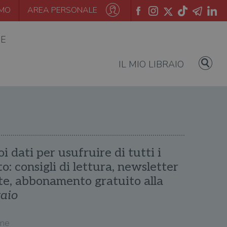
AMO
AREA PERSONALE
IE
IL MIO LIBRAIO
oi dati per usufruire di tutti i
ito: consigli di lettura, newsletter
te, abbonamento gratuito alla
raio
me