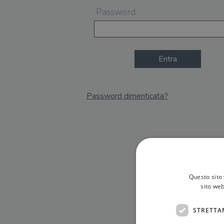
Password
Entra
Password dimenticata?
Email
Recupera Password
Questo sito 
sito web
STRETTA