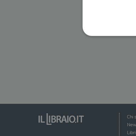
I cookie strettamente necessa
web non può essere utilizza
Nome
wordpress_test_cookie
wordpress_sec_[hash]
wordpress_logged_in_[ha
Chi 
CookieScriptConsent
New
Libr