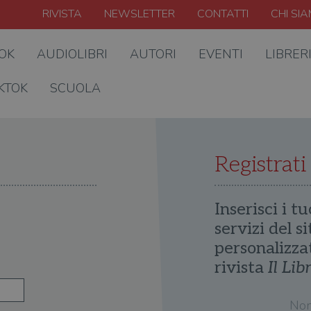
RIVISTA
NEWSLETTER
CONTATTI
CHI SI
OOK
AUDIOLIBRI
AUTORI
EVENTI
LIBRER
KTOK
SCUOLA
Registrati
Inserisci i tu
servizi del s
personalizza
rivista
Il Lib
No