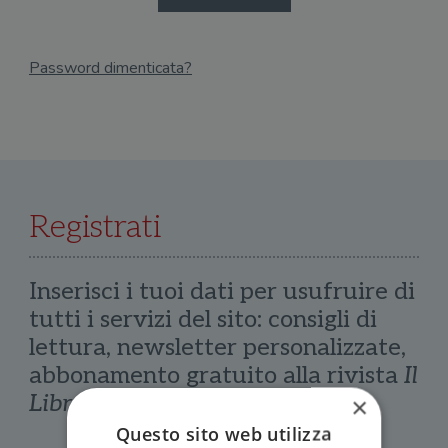
Password dimenticata?
Email
Recupera Password
Registrati
Inserisci i tuoi dati per usufruire di
tutti i servizi del sito: consigli di
lettura, newsletter personalizzate,
abbonamento gratuito alla rivista
Il
Libraio
×
Questo sito web utilizza