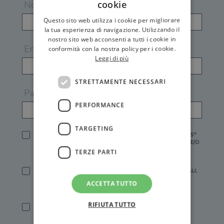
cookie
Nome
Questo sito web utilizza i cookie per migliorare
la tua esperienza di navigazione. Utilizzando il
nostro sito web acconsenti a tutti i cookie in
Email
conformità con la nostra policy per i cookie.
Leggi di più
STRETTAMENTE NECESSARI
Password
PERFORMANCE
TARGETING
HO LETTO E ACCETTATO L'
INFORMATIVA PRIVACY
DI GEMS*
IN MANCANZA NON È POSSIBILE ATTIVARE UN ACCOUNT E/O
RICEVERE I SERVIZI DI GEMS
TERZE PARTI
SÌ, DESIDERO RICEVERE BUONI SCONTO, OFFERTE SPECIALI,
ESSERE INFORMATO SU PROMOZIONI E NOVITÀ.
ACCETTA TUTTO
[FINALITÀ MARKETING, ART.2 (E),
INFORMATIVA PRIVACY
]
RIFIUTA TUTTO
SÌ, DESIDERO RICEVERE OFFERTE PERSONALIZZATE E IN
LINEA CON LE MIE ABITUDINI DI ACQUISTO, ESSERE
INFORMATO SU PROMOZIONI E NOVITÀ.