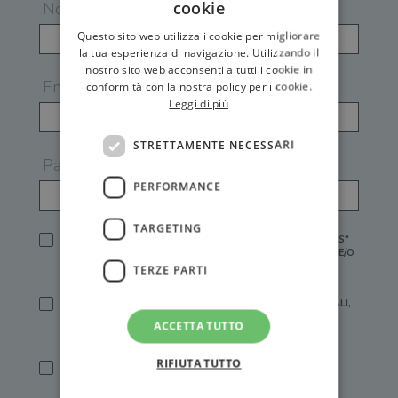
cookie
Nome
Questo sito web utilizza i cookie per migliorare
la tua esperienza di navigazione. Utilizzando il
nostro sito web acconsenti a tutti i cookie in
Email
conformità con la nostra policy per i cookie.
Leggi di più
STRETTAMENTE NECESSARI
Password
PERFORMANCE
TARGETING
HO LETTO E ACCETTATO L'
INFORMATIVA PRIVACY
DI GEMS*
IN MANCANZA NON È POSSIBILE ATTIVARE UN ACCOUNT E/O
RICEVERE I SERVIZI DI GEMS
TERZE PARTI
SÌ, DESIDERO RICEVERE BUONI SCONTO, OFFERTE SPECIALI,
ESSERE INFORMATO SU PROMOZIONI E NOVITÀ.
ACCETTA TUTTO
[FINALITÀ MARKETING, ART.2 (E),
INFORMATIVA PRIVACY
]
RIFIUTA TUTTO
SÌ, DESIDERO RICEVERE OFFERTE PERSONALIZZATE E IN
LINEA CON LE MIE ABITUDINI DI ACQUISTO, ESSERE
INFORMATO SU PROMOZIONI E NOVITÀ.