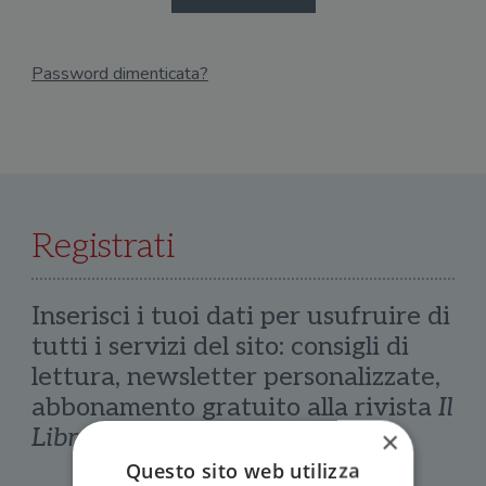
Password dimenticata?
Email
Recupera Password
Registrati
Inserisci i tuoi dati per usufruire di
tutti i servizi del sito: consigli di
lettura, newsletter personalizzate,
abbonamento gratuito alla rivista
Il
Libraio
×
Questo sito web utilizza