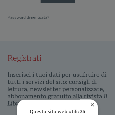
Password dimenticata?
Email
Recupera Password
Registrati
Inserisci i tuoi dati per usufruire di
tutti i servizi del sito: consigli di
lettura, newsletter personalizzate,
abbonamento gratuito alla rivista
Il
Libraio
×
Questo sito web utilizza