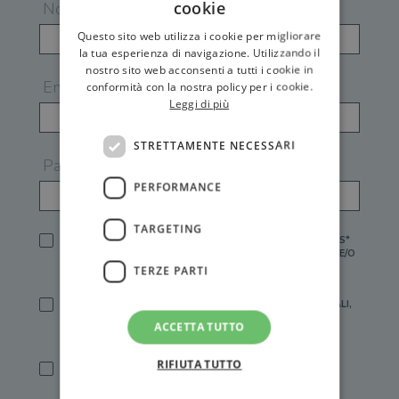
cookie
Nome
Questo sito web utilizza i cookie per migliorare
la tua esperienza di navigazione. Utilizzando il
nostro sito web acconsenti a tutti i cookie in
Email
conformità con la nostra policy per i cookie.
Leggi di più
STRETTAMENTE NECESSARI
Password
PERFORMANCE
TARGETING
HO LETTO E ACCETTATO L'
INFORMATIVA PRIVACY
DI GEMS*
IN MANCANZA NON È POSSIBILE ATTIVARE UN ACCOUNT E/O
RICEVERE I SERVIZI DI GEMS
TERZE PARTI
SÌ, DESIDERO RICEVERE BUONI SCONTO, OFFERTE SPECIALI,
ESSERE INFORMATO SU PROMOZIONI E NOVITÀ.
ACCETTA TUTTO
[FINALITÀ MARKETING, ART.2 (E),
INFORMATIVA PRIVACY
]
RIFIUTA TUTTO
SÌ, DESIDERO RICEVERE OFFERTE PERSONALIZZATE E IN
LINEA CON LE MIE ABITUDINI DI ACQUISTO, ESSERE
INFORMATO SU PROMOZIONI E NOVITÀ.