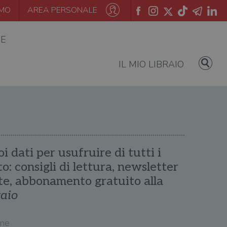
AMO
AREA PERSONALE
IE
IL MIO LIBRAIO
oi dati per usufruire di tutti i
ito: consigli di lettura, newsletter
te, abbonamento gratuito alla
raio
me