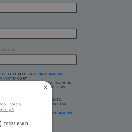
il
sword
O LETTO E ACCETTATO L'
INFORMATIVA
RIVACY
DI GEMS*
N MANCANZA NON È POSSIBILE ATTIVARE UN
×
CCOUNT E/O RICEVERE I SERVIZI DI GEMS
Ì, DESIDERO RICEVERE BUONI SCONTO,
ndo il nostro
FFERTE SPECIALI, ESSERE INFORMATO SU
ROMOZIONI E NOVITÀ.
gi di più
FINALITÀ MARKETING, ART.2 (E),
INFORMATIVA
RIVACY
]
TERZE PARTI
Ì, DESIDERO RICEVERE OFFERTE