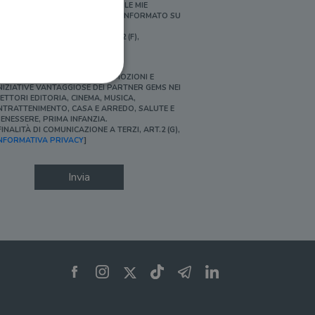
ERSONALIZZATE E IN LINEA CON LE MIE
BITUDINI DI ACQUISTO, ESSERE INFORMATO SU
ROMOZIONI E NOVITÀ.
FINALITÀ DI PROFILAZIONE, ART.2 (F),
NFORMATIVA PRIVACY]
Ì, DESIDERO ACCEDERE A PROMOZIONI E
NIZIATIVE VANTAGGIOSE DEI PARTNER GEMS NEI
ETTORI EDITORIA, CINEMA, MUSICA,
NTRATTENIMENTO, CASA E ARREDO, SALUTE E
ENESSERE, PRIMA INFANZIA.
FINALITÀ DI COMUNICAZIONE A TERZI, ART.2 (G),
ione dell'account. Il sito
NFORMATIVA PRIVACY
]
Invia
 pagina di login. Il
 Web è impostato per
sito
sito
te per il dominio corrente.