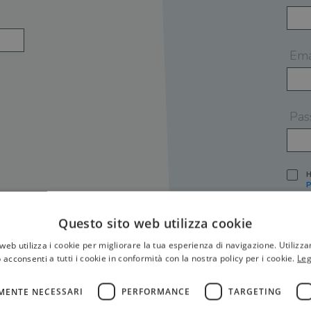
Ema
Pas
H
P
I
A
Questo sito web utilizza cookie
S
web utilizza i cookie per migliorare la tua esperienza di navigazione. Utilizza
O
P
 acconsenti a tutti i cookie in conformità con la nostra policy per i cookie.
Leg
[
P
MENTE NECESSARI
PERFORMANCE
TARGETING
S