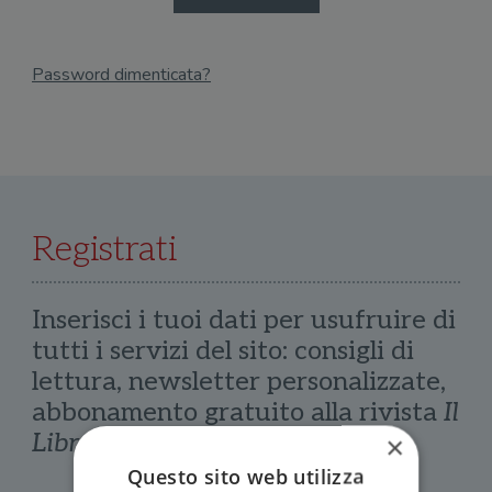
Password dimenticata?
Email
Recupera Password
Registrati
Inserisci i tuoi dati per usufruire di
tutti i servizi del sito: consigli di
lettura, newsletter personalizzate,
abbonamento gratuito alla rivista
Il
Libraio
×
Questo sito web utilizza