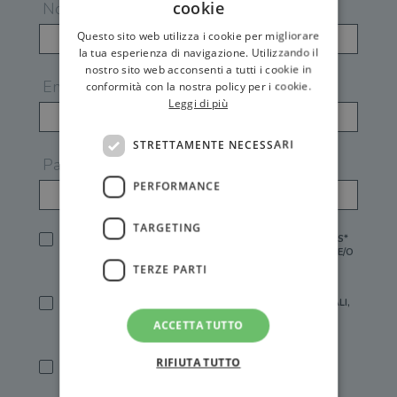
cookie
Nome
Questo sito web utilizza i cookie per migliorare
la tua esperienza di navigazione. Utilizzando il
nostro sito web acconsenti a tutti i cookie in
Email
conformità con la nostra policy per i cookie.
Leggi di più
STRETTAMENTE NECESSARI
Password
PERFORMANCE
TARGETING
HO LETTO E ACCETTATO L'
INFORMATIVA PRIVACY
DI GEMS*
IN MANCANZA NON È POSSIBILE ATTIVARE UN ACCOUNT E/O
RICEVERE I SERVIZI DI GEMS
TERZE PARTI
SÌ, DESIDERO RICEVERE BUONI SCONTO, OFFERTE SPECIALI,
ESSERE INFORMATO SU PROMOZIONI E NOVITÀ.
ACCETTA TUTTO
[FINALITÀ MARKETING, ART.2 (E),
INFORMATIVA PRIVACY
]
RIFIUTA TUTTO
SÌ, DESIDERO RICEVERE OFFERTE PERSONALIZZATE E IN
LINEA CON LE MIE ABITUDINI DI ACQUISTO, ESSERE
INFORMATO SU PROMOZIONI E NOVITÀ.