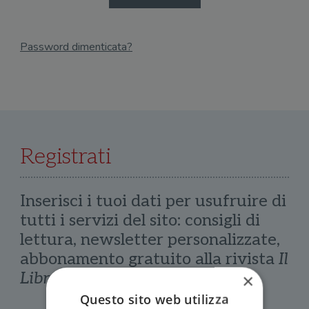
Password dimenticata?
Email
Recupera Password
Registrati
Inserisci i tuoi dati per usufruire di
tutti i servizi del sito: consigli di
lettura, newsletter personalizzate,
abbonamento gratuito alla rivista
Il
Libraio
×
Questo sito web utilizza