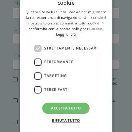
cookie
Nome
Questo sito web utilizza i cookie per migliorare
la tua esperienza di navigazione. Utilizzando il
nostro sito web acconsenti a tutti i cookie in
Email
conformità con la nostra policy per i cookie.
Leggi di più
STRETTAMENTE NECESSARI
Password
PERFORMANCE
TARGETING
HO LETTO E ACCETTATO L'
INFORMATIVA PRIVACY
DI GEMS*
IN MANCANZA NON È POSSIBILE ATTIVARE UN ACCOUNT E/O
RICEVERE I SERVIZI DI GEMS
TERZE PARTI
SÌ, DESIDERO RICEVERE BUONI SCONTO, OFFERTE SPECIALI,
ESSERE INFORMATO SU PROMOZIONI E NOVITÀ.
ACCETTA TUTTO
[FINALITÀ MARKETING, ART.2 (E),
INFORMATIVA PRIVACY
]
RIFIUTA TUTTO
SÌ, DESIDERO RICEVERE OFFERTE PERSONALIZZATE E IN
LINEA CON LE MIE ABITUDINI DI ACQUISTO, ESSERE
INFORMATO SU PROMOZIONI E NOVITÀ.