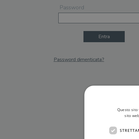
Password
Entra
Password dimenticata?
Email
Recupera Password
Questo sito 
sito web
STRETTA