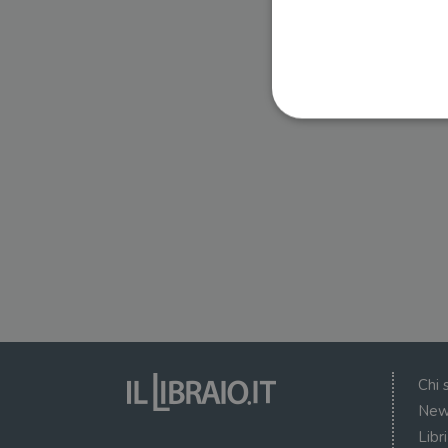
I cookie strettamente necessa
web non può essere utilizza
Nome
wordpress_test_cookie
wordpress_sec_[hash]
wordpress_logged_in_[ha
Chi 
CookieScriptConsent
New
Libr