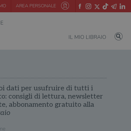
AMO
AREA PERSONALE
IE
IL MIO LIBRAIO
oi dati per usufruire di tutti i
ito: consigli di lettura, newsletter
te, abbonamento gratuito alla
raio
me