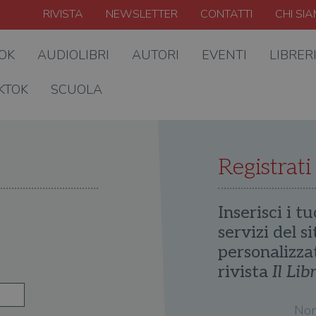
RIVISTA
NEWSLETTER
CONTATTI
CHI SI
OOK
AUDIOLIBRI
AUTORI
EVENTI
LIBRER
KTOK
SCUOLA
Registrati
Inserisci i tu
servizi del s
personalizza
rivista
Il Lib
No