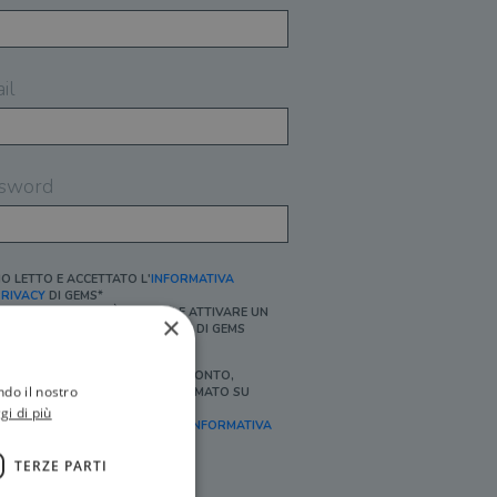
il
sword
O LETTO E ACCETTATO L'
INFORMATIVA
RIVACY
DI GEMS*
N MANCANZA NON È POSSIBILE ATTIVARE UN
×
CCOUNT E/O RICEVERE I SERVIZI DI GEMS
Ì, DESIDERO RICEVERE BUONI SCONTO,
ndo il nostro
FFERTE SPECIALI, ESSERE INFORMATO SU
ROMOZIONI E NOVITÀ.
gi di più
FINALITÀ MARKETING, ART.2 (E),
INFORMATIVA
RIVACY
]
TERZE PARTI
Ì, DESIDERO RICEVERE OFFERTE