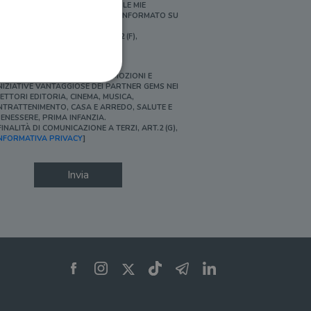
ERSONALIZZATE E IN LINEA CON LE MIE
BITUDINI DI ACQUISTO, ESSERE INFORMATO SU
ROMOZIONI E NOVITÀ.
FINALITÀ DI PROFILAZIONE, ART.2 (F),
NFORMATIVA PRIVACY]
Ì, DESIDERO ACCEDERE A PROMOZIONI E
NIZIATIVE VANTAGGIOSE DEI PARTNER GEMS NEI
ETTORI EDITORIA, CINEMA, MUSICA,
NTRATTENIMENTO, CASA E ARREDO, SALUTE E
ENESSERE, PRIMA INFANZIA.
FINALITÀ DI COMUNICAZIONE A TERZI, ART.2 (G),
ione dell'account. Il sito
NFORMATIVA PRIVACY
]
Invia
 pagina di login. Il
 Web è impostato per
sito
sito
te per il dominio corrente.