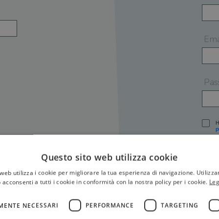
Ema
Pas
H
P
I
A
Questo sito web utilizza cookie
S
web utilizza i cookie per migliorare la tua esperienza di navigazione. Utilizza
O
P
 acconsenti a tutti i cookie in conformità con la nostra policy per i cookie.
Leg
[
P
MENTE NECESSARI
PERFORMANCE
TARGETING
S