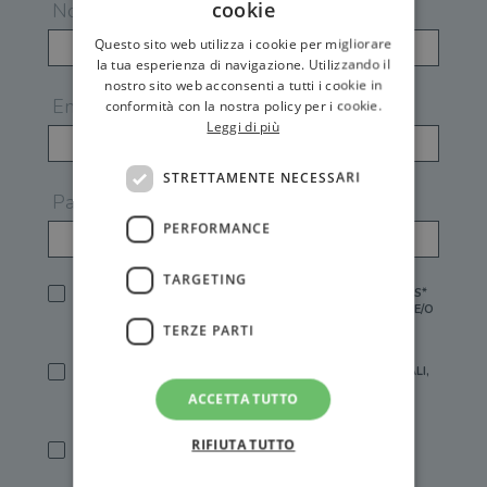
cookie
Nome
Questo sito web utilizza i cookie per migliorare
la tua esperienza di navigazione. Utilizzando il
nostro sito web acconsenti a tutti i cookie in
Email
conformità con la nostra policy per i cookie.
Leggi di più
STRETTAMENTE NECESSARI
Password
PERFORMANCE
TARGETING
HO LETTO E ACCETTATO L'
INFORMATIVA PRIVACY
DI GEMS*
IN MANCANZA NON È POSSIBILE ATTIVARE UN ACCOUNT E/O
RICEVERE I SERVIZI DI GEMS
TERZE PARTI
SÌ, DESIDERO RICEVERE BUONI SCONTO, OFFERTE SPECIALI,
ESSERE INFORMATO SU PROMOZIONI E NOVITÀ.
ACCETTA TUTTO
[FINALITÀ MARKETING, ART.2 (E),
INFORMATIVA PRIVACY
]
RIFIUTA TUTTO
SÌ, DESIDERO RICEVERE OFFERTE PERSONALIZZATE E IN
LINEA CON LE MIE ABITUDINI DI ACQUISTO, ESSERE
INFORMATO SU PROMOZIONI E NOVITÀ.