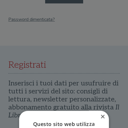
Password dimenticata?
Email
Recupera Password
Registrati
Inserisci i tuoi dati per usufruire di
tutti i servizi del sito: consigli di
lettura, newsletter personalizzate,
abbonamento gratuito alla rivista
Il
Libraio
×
Questo sito web utilizza