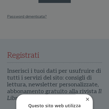
Password dimenticata?
Email
Recupera Password
Registrati
Inserisci i tuoi dati per usufruire di
tutti i servizi del sito: consigli di
lettura, newsletter personalizzate,
abbonamento gratuito alla rivista
Il
Libraio
×
Questo sito web utilizza