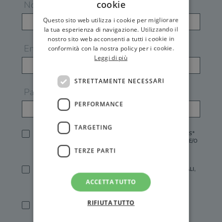
cookie
Nome
Questo sito web utilizza i cookie per migliorare
la tua esperienza di navigazione. Utilizzando il
nostro sito web acconsenti a tutti i cookie in
Email
conformità con la nostra policy per i cookie.
Leggi di più
STRETTAMENTE NECESSARI
Password
PERFORMANCE
TARGETING
HO LETTO E ACCETTATO L'
INFORMATIVA PRIVACY
DI GEMS*
IN MANCANZA NON È POSSIBILE ATTIVARE UN ACCOUNT E/O
RICEVERE I SERVIZI DI GEMS
TERZE PARTI
SÌ, DESIDERO RICEVERE BUONI SCONTO, OFFERTE SPECIALI,
ESSERE INFORMATO SU PROMOZIONI E NOVITÀ.
ACCETTA TUTTO
[FINALITÀ MARKETING, ART.2 (E),
INFORMATIVA PRIVACY
]
RIFIUTA TUTTO
SÌ, DESIDERO RICEVERE OFFERTE PERSONALIZZATE E IN
LINEA CON LE MIE ABITUDINI DI ACQUISTO, ESSERE
INFORMATO SU PROMOZIONI E NOVITÀ.