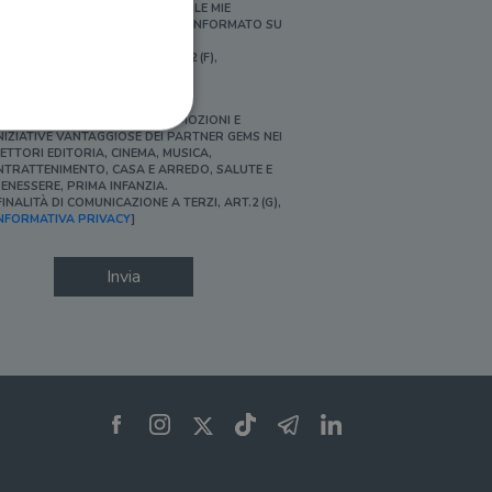
ERSONALIZZATE E IN LINEA CON LE MIE
BITUDINI DI ACQUISTO, ESSERE INFORMATO SU
ROMOZIONI E NOVITÀ.
FINALITÀ DI PROFILAZIONE, ART.2 (F),
NFORMATIVA PRIVACY]
Ì, DESIDERO ACCEDERE A PROMOZIONI E
NIZIATIVE VANTAGGIOSE DEI PARTNER GEMS NEI
ETTORI EDITORIA, CINEMA, MUSICA,
NTRATTENIMENTO, CASA E ARREDO, SALUTE E
ENESSERE, PRIMA INFANZIA.
FINALITÀ DI COMUNICAZIONE A TERZI, ART.2 (G),
ione dell'account. Il sito
NFORMATIVA PRIVACY
]
Invia
 pagina di login. Il
 Web è impostato per
sito
sito
te per il dominio corrente.