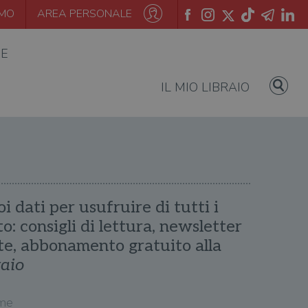
AMO
AREA PERSONALE
IE
IL MIO LIBRAIO
oi dati per usufruire di tutti i
ito: consigli di lettura, newsletter
te, abbonamento gratuito alla
raio
me