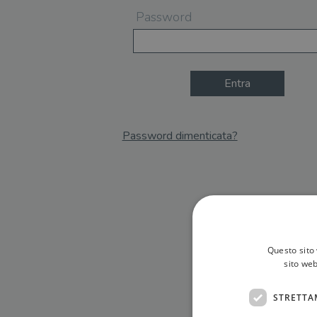
Password
Entra
Password dimenticata?
Email
Recupera Password
Questo sito 
sito web
STRETTA