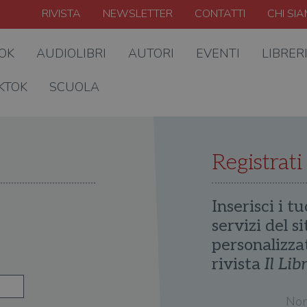
RIVISTA
NEWSLETTER
CONTATTI
CHI SI
OOK
AUDIOLIBRI
AUTORI
EVENTI
LIBRER
KTOK
SCUOLA
Registrati
Inserisci i tu
servizi del s
personalizza
rivista
Il Lib
No