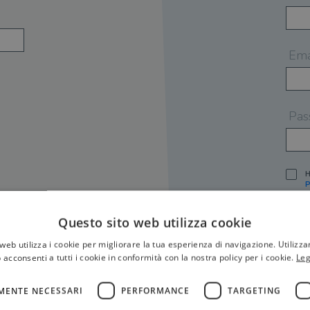
Ema
Pas
H
P
I
A
Questo sito web utilizza cookie
S
web utilizza i cookie per migliorare la tua esperienza di navigazione. Utilizza
O
P
 acconsenti a tutti i cookie in conformità con la nostra policy per i cookie.
Leg
[
P
MENTE NECESSARI
PERFORMANCE
TARGETING
S