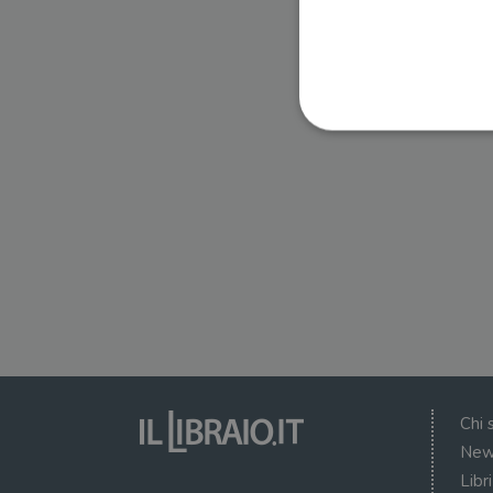
I cookie strettamente necessa
web non può essere utilizza
Nome
wordpress_test_cookie
wordpress_sec_[hash]
wordpress_logged_in_[ha
Chi 
CookieScriptConsent
New
Libr