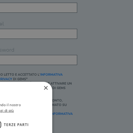
il
sword
O LETTO E ACCETTATO L'
INFORMATIVA
RIVACY
DI GEMS*
N MANCANZA NON È POSSIBILE ATTIVARE UN
×
CCOUNT E/O RICEVERE I SERVIZI DI GEMS
Ì, DESIDERO RICEVERE BUONI SCONTO,
ndo il nostro
FFERTE SPECIALI, ESSERE INFORMATO SU
ROMOZIONI E NOVITÀ.
gi di più
FINALITÀ MARKETING, ART.2 (E),
INFORMATIVA
RIVACY
]
TERZE PARTI
Ì, DESIDERO RICEVERE OFFERTE