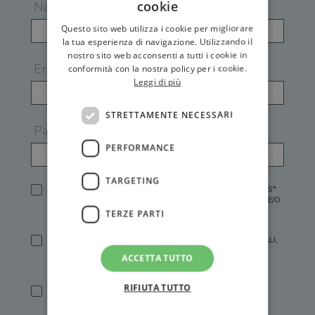
cookie
Nome
Questo sito web utilizza i cookie per migliorare
la tua esperienza di navigazione. Utilizzando il
nostro sito web acconsenti a tutti i cookie in
Email
conformità con la nostra policy per i cookie.
Leggi di più
STRETTAMENTE NECESSARI
Password
PERFORMANCE
TARGETING
HO LETTO E ACCETTATO L'
INFORMATIVA PRIVACY
DI GEMS*
IN MANCANZA NON È POSSIBILE ATTIVARE UN ACCOUNT E/O
RICEVERE I SERVIZI DI GEMS
TERZE PARTI
SÌ, DESIDERO RICEVERE BUONI SCONTO, OFFERTE SPECIALI,
ESSERE INFORMATO SU PROMOZIONI E NOVITÀ.
ACCETTA TUTTO
[FINALITÀ MARKETING, ART.2 (E),
INFORMATIVA PRIVACY
]
RIFIUTA TUTTO
SÌ, DESIDERO RICEVERE OFFERTE PERSONALIZZATE E IN
LINEA CON LE MIE ABITUDINI DI ACQUISTO, ESSERE
INFORMATO SU PROMOZIONI E NOVITÀ.