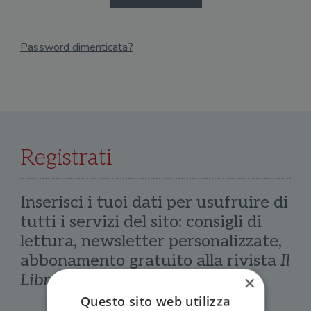
Password dimenticata?
Email
Recupera Password
Registrati
Inserisci i tuoi dati per usufruire di
tutti i servizi del sito: consigli di
lettura, newsletter personalizzate,
abbonamento gratuito alla rivista
Il
Libraio
×
Questo sito web utilizza