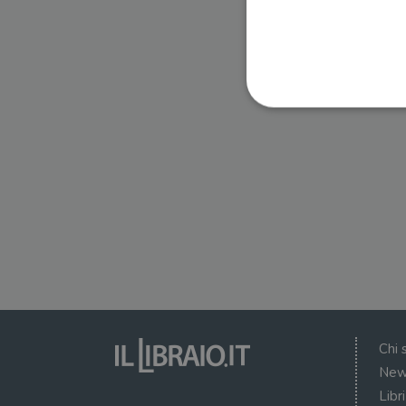
I cookie strettamente necessa
web non può essere utilizza
Nome
wordpress_test_cookie
wordpress_sec_[hash]
wordpress_logged_in_[ha
Chi 
CookieScriptConsent
New
Libr