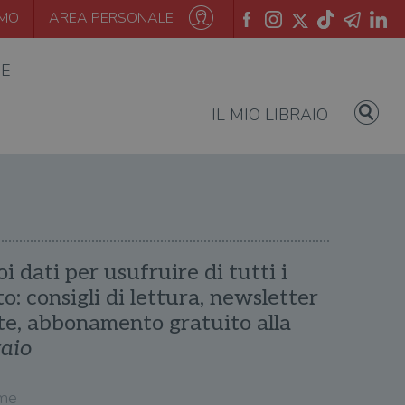
AMO
AREA PERSONALE
IE
IL MIO LIBRAIO
oi dati per usufruire di tutti i
ito: consigli di lettura, newsletter
te, abbonamento gratuito alla
raio
me