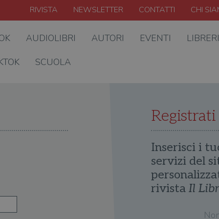
RIVISTA
NEWSLETTER
CONTATTI
CHI SI
OOK
AUDIOLIBRI
AUTORI
EVENTI
LIBRER
KTOK
SCUOLA
Registrati
Inserisci i tu
servizi del s
personalizza
rivista
Il Lib
No