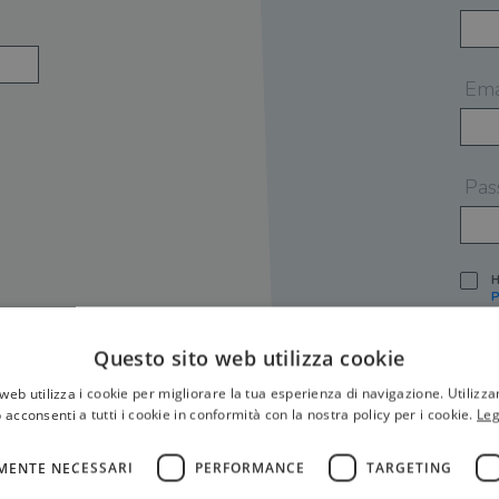
Ema
Pas
H
P
I
A
Questo sito web utilizza cookie
S
web utilizza i cookie per migliorare la tua esperienza di navigazione. Utilizza
O
P
 acconsenti a tutti i cookie in conformità con la nostra policy per i cookie.
Leg
[
P
MENTE NECESSARI
PERFORMANCE
TARGETING
S