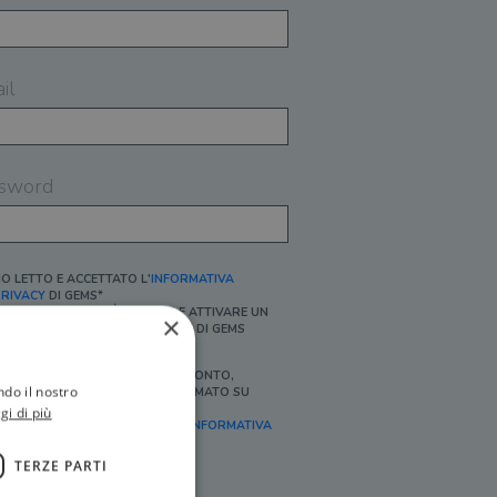
il
sword
O LETTO E ACCETTATO L'
INFORMATIVA
RIVACY
DI GEMS*
N MANCANZA NON È POSSIBILE ATTIVARE UN
×
CCOUNT E/O RICEVERE I SERVIZI DI GEMS
Ì, DESIDERO RICEVERE BUONI SCONTO,
ndo il nostro
FFERTE SPECIALI, ESSERE INFORMATO SU
ROMOZIONI E NOVITÀ.
gi di più
FINALITÀ MARKETING, ART.2 (E),
INFORMATIVA
RIVACY
]
TERZE PARTI
Ì, DESIDERO RICEVERE OFFERTE