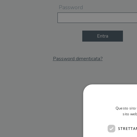
Password
Entra
Password dimenticata?
Email
Recupera Password
Questo sito 
sito web
STRETTA