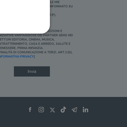
ERSONALIZZATE E IN LINEA CON LE MIE
BITUDINI DI ACQUISTO, ESSERE INFORMATO SU
ROMOZIONI E NOVITÀ.
FINALITÀ DI PROFILAZIONE, ART.2 (F),
NFORMATIVA PRIVACY]
Ì, DESIDERO ACCEDERE A PROMOZIONI E
NIZIATIVE VANTAGGIOSE DEI PARTNER GEMS NEI
ETTORI EDITORIA, CINEMA, MUSICA,
NTRATTENIMENTO, CASA E ARREDO, SALUTE E
ENESSERE, PRIMA INFANZIA.
FINALITÀ DI COMUNICAZIONE A TERZI, ART.2 (G),
ione dell'account. Il sito
NFORMATIVA PRIVACY
]
Invia
 pagina di login. Il
 Web è impostato per
sito
sito
te per il dominio corrente.