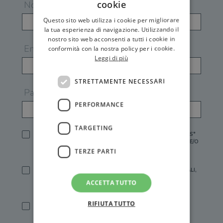
cookie
Nome
Questo sito web utilizza i cookie per migliorare
la tua esperienza di navigazione. Utilizzando il
nostro sito web acconsenti a tutti i cookie in
Email
conformità con la nostra policy per i cookie.
Leggi di più
STRETTAMENTE NECESSARI
Password
PERFORMANCE
TARGETING
HO LETTO E ACCETTATO L'
INFORMATIVA PRIVACY
DI GEMS*
IN MANCANZA NON È POSSIBILE ATTIVARE UN ACCOUNT E/O
RICEVERE I SERVIZI DI GEMS
TERZE PARTI
SÌ, DESIDERO RICEVERE BUONI SCONTO, OFFERTE SPECIALI,
ESSERE INFORMATO SU PROMOZIONI E NOVITÀ.
ACCETTA TUTTO
[FINALITÀ MARKETING, ART.2 (E),
INFORMATIVA PRIVACY
]
RIFIUTA TUTTO
SÌ, DESIDERO RICEVERE OFFERTE PERSONALIZZATE E IN
LINEA CON LE MIE ABITUDINI DI ACQUISTO, ESSERE
INFORMATO SU PROMOZIONI E NOVITÀ.