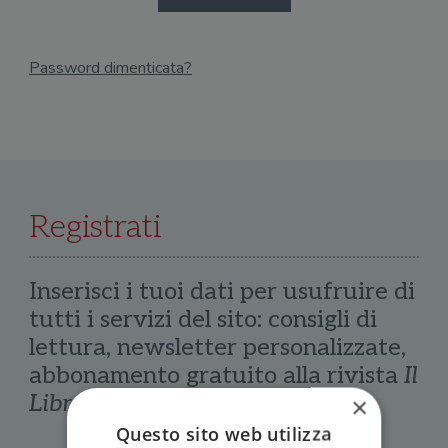
Password dimenticata?
Email
Recupera Password
Registrati
Inserisci i tuoi dati per usufruire di
tutti i servizi del sito: consigli di
lettura, newsletter personalizzate,
abbonamento gratuito alla rivista
Il
Libraio
×
Questo sito web utilizza