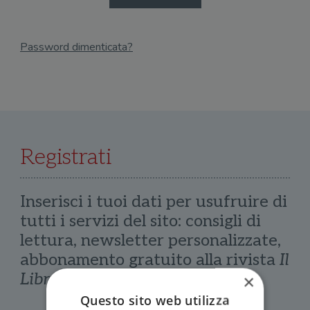
Password dimenticata?
Email
Recupera Password
Registrati
Inserisci i tuoi dati per usufruire di
tutti i servizi del sito: consigli di
lettura, newsletter personalizzate,
abbonamento gratuito alla rivista
Il
Libraio
×
Questo sito web utilizza