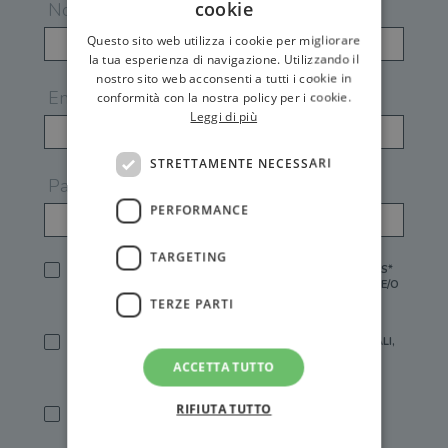
cookie
Nome
Questo sito web utilizza i cookie per migliorare
la tua esperienza di navigazione. Utilizzando il
nostro sito web acconsenti a tutti i cookie in
Email
conformità con la nostra policy per i cookie.
Leggi di più
STRETTAMENTE NECESSARI
Password
PERFORMANCE
TARGETING
HO LETTO E ACCETTATO L'
INFORMATIVA PRIVACY
DI GEMS*
IN MANCANZA NON È POSSIBILE ATTIVARE UN ACCOUNT E/O
RICEVERE I SERVIZI DI GEMS
TERZE PARTI
SÌ, DESIDERO RICEVERE BUONI SCONTO, OFFERTE SPECIALI,
ESSERE INFORMATO SU PROMOZIONI E NOVITÀ.
ACCETTA TUTTO
[FINALITÀ MARKETING, ART.2 (E),
INFORMATIVA PRIVACY
]
RIFIUTA TUTTO
SÌ, DESIDERO RICEVERE OFFERTE PERSONALIZZATE E IN
LINEA CON LE MIE ABITUDINI DI ACQUISTO, ESSERE
INFORMATO SU PROMOZIONI E NOVITÀ.