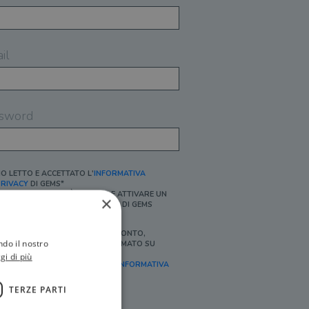
il
sword
O LETTO E ACCETTATO L'
INFORMATIVA
RIVACY
DI GEMS*
N MANCANZA NON È POSSIBILE ATTIVARE UN
×
CCOUNT E/O RICEVERE I SERVIZI DI GEMS
Ì, DESIDERO RICEVERE BUONI SCONTO,
ndo il nostro
FFERTE SPECIALI, ESSERE INFORMATO SU
ROMOZIONI E NOVITÀ.
gi di più
FINALITÀ MARKETING, ART.2 (E),
INFORMATIVA
RIVACY
]
TERZE PARTI
Ì, DESIDERO RICEVERE OFFERTE