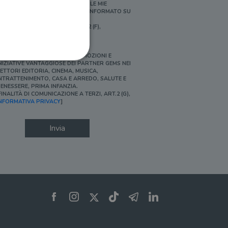
ERSONALIZZATE E IN LINEA CON LE MIE
BITUDINI DI ACQUISTO, ESSERE INFORMATO SU
ROMOZIONI E NOVITÀ.
FINALITÀ DI PROFILAZIONE, ART.2 (F),
NFORMATIVA PRIVACY]
Ì, DESIDERO ACCEDERE A PROMOZIONI E
NIZIATIVE VANTAGGIOSE DEI PARTNER GEMS NEI
ETTORI EDITORIA, CINEMA, MUSICA,
NTRATTENIMENTO, CASA E ARREDO, SALUTE E
ENESSERE, PRIMA INFANZIA.
FINALITÀ DI COMUNICAZIONE A TERZI, ART.2 (G),
ione dell'account. Il sito
NFORMATIVA PRIVACY
]
Invia
 pagina di login. Il
 Web è impostato per
sito
sito
te per il dominio corrente.