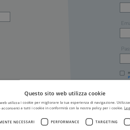
Ema
Pas
H
P
I
A
Questo sito web utilizza cookie
S
web utilizza i cookie per migliorare la tua esperienza di navigazione. Utilizza
O
P
 acconsenti a tutti i cookie in conformità con la nostra policy per i cookie.
Leg
[
P
MENTE NECESSARI
PERFORMANCE
TARGETING
S