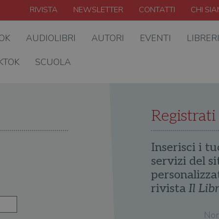
RIVISTA
NEWSLETTER
CONTATTI
CHI SI
OOK
AUDIOLIBRI
AUTORI
EVENTI
LIBRER
KTOK
SCUOLA
Registrati
Inserisci i tu
servizi del s
personalizza
rivista
Il Lib
No