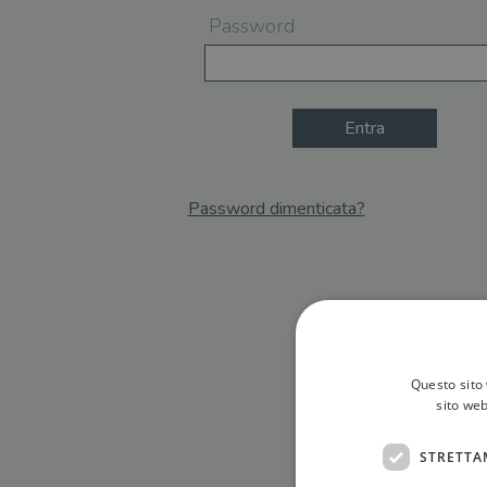
Password
Entra
Password dimenticata?
Email
Recupera Password
Questo sito 
sito web
STRETTA