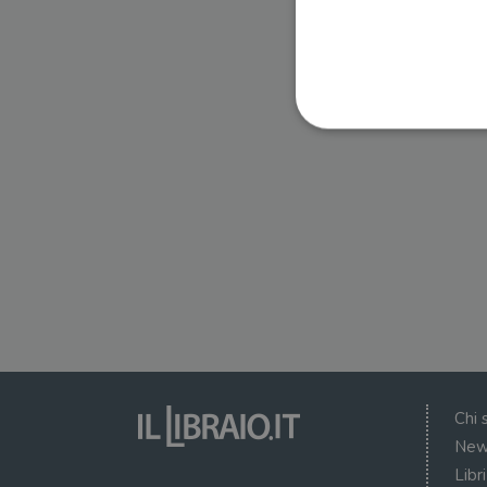
I cookie strettamente necessa
web non può essere utilizza
Nome
wordpress_test_cookie
wordpress_sec_[hash]
wordpress_logged_in_[ha
Chi 
CookieScriptConsent
New
Libr