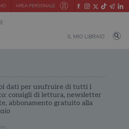
AMO
AREA PERSONALE
IE
IL MIO LIBRAIO
oi dati per usufruire di tutti i
ito: consigli di lettura, newsletter
te, abbonamento gratuito alla
raio
me