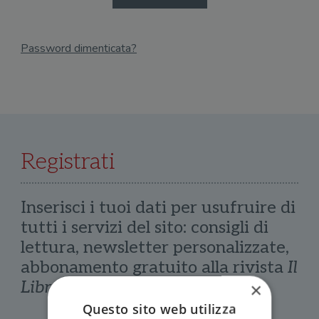
Password dimenticata?
Email
Recupera Password
Registrati
Inserisci i tuoi dati per usufruire di
tutti i servizi del sito: consigli di
lettura, newsletter personalizzate,
abbonamento gratuito alla rivista
Il
Libraio
×
Questo sito web utilizza