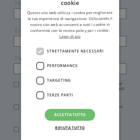
cookie
Nome
Questo sito web utilizza i cookie per migliorare
la tua esperienza di navigazione. Utilizzando il
nostro sito web acconsenti a tutti i cookie in
Email
conformità con la nostra policy per i cookie.
Leggi di più
STRETTAMENTE NECESSARI
Password
PERFORMANCE
TARGETING
HO LETTO E ACCETTATO L'
INFORMATIVA PRIVACY
DI GEMS*
IN MANCANZA NON È POSSIBILE ATTIVARE UN ACCOUNT E/O
RICEVERE I SERVIZI DI GEMS
TERZE PARTI
SÌ, DESIDERO RICEVERE BUONI SCONTO, OFFERTE SPECIALI,
ESSERE INFORMATO SU PROMOZIONI E NOVITÀ.
ACCETTA TUTTO
[FINALITÀ MARKETING, ART.2 (E),
INFORMATIVA PRIVACY
]
RIFIUTA TUTTO
SÌ, DESIDERO RICEVERE OFFERTE PERSONALIZZATE E IN
LINEA CON LE MIE ABITUDINI DI ACQUISTO, ESSERE
INFORMATO SU PROMOZIONI E NOVITÀ.