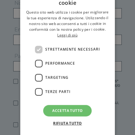
cookie
Nome
Questo sito web utilizza i cookie per migliorare
la tua esperienza di navigazione. Utilizzando il
nostro sito web acconsenti a tutti i cookie in
Email
conformità con la nostra policy per i cookie.
Leggi di più
STRETTAMENTE NECESSARI
Password
PERFORMANCE
TARGETING
HO LETTO E ACCETTATO L'
INFORMATIVA PRIVACY
DI GEMS*
IN MANCANZA NON È POSSIBILE ATTIVARE UN ACCOUNT E/O
RICEVERE I SERVIZI DI GEMS
TERZE PARTI
SÌ, DESIDERO RICEVERE BUONI SCONTO, OFFERTE SPECIALI,
ESSERE INFORMATO SU PROMOZIONI E NOVITÀ.
ACCETTA TUTTO
[FINALITÀ MARKETING, ART.2 (E),
INFORMATIVA PRIVACY
]
RIFIUTA TUTTO
SÌ, DESIDERO RICEVERE OFFERTE PERSONALIZZATE E IN
LINEA CON LE MIE ABITUDINI DI ACQUISTO, ESSERE
INFORMATO SU PROMOZIONI E NOVITÀ.