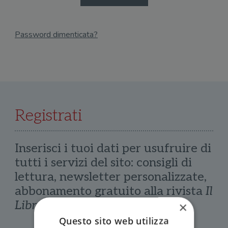
Password dimenticata?
Email
Recupera Password
Registrati
Inserisci i tuoi dati per usufruire di
tutti i servizi del sito: consigli di
lettura, newsletter personalizzate,
abbonamento gratuito alla rivista
Il
Libraio
×
Questo sito web utilizza