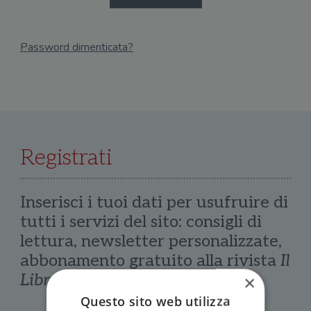
Password dimenticata?
Email
Recupera Password
Registrati
Inserisci i tuoi dati per usufruire di
tutti i servizi del sito: consigli di
lettura, newsletter personalizzate,
abbonamento gratuito alla rivista
Il
Libraio
×
Questo sito web utilizza