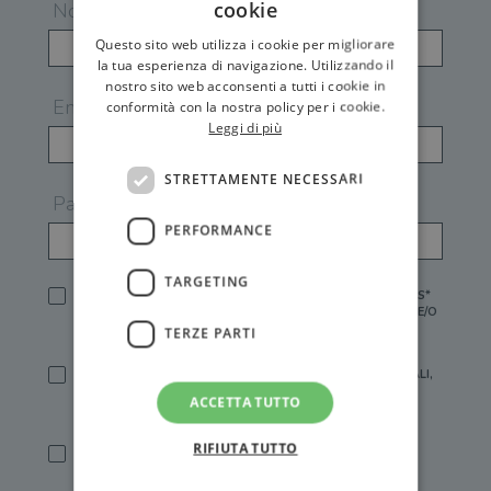
cookie
Nome
Questo sito web utilizza i cookie per migliorare
la tua esperienza di navigazione. Utilizzando il
nostro sito web acconsenti a tutti i cookie in
Email
conformità con la nostra policy per i cookie.
Leggi di più
STRETTAMENTE NECESSARI
Password
PERFORMANCE
TARGETING
HO LETTO E ACCETTATO L'
INFORMATIVA PRIVACY
DI GEMS*
IN MANCANZA NON È POSSIBILE ATTIVARE UN ACCOUNT E/O
RICEVERE I SERVIZI DI GEMS
TERZE PARTI
SÌ, DESIDERO RICEVERE BUONI SCONTO, OFFERTE SPECIALI,
ESSERE INFORMATO SU PROMOZIONI E NOVITÀ.
ACCETTA TUTTO
[FINALITÀ MARKETING, ART.2 (E),
INFORMATIVA PRIVACY
]
RIFIUTA TUTTO
SÌ, DESIDERO RICEVERE OFFERTE PERSONALIZZATE E IN
LINEA CON LE MIE ABITUDINI DI ACQUISTO, ESSERE
INFORMATO SU PROMOZIONI E NOVITÀ.