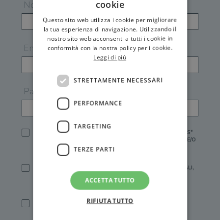
cookie
Nome
Questo sito web utilizza i cookie per migliorare
la tua esperienza di navigazione. Utilizzando il
nostro sito web acconsenti a tutti i cookie in
Email
conformità con la nostra policy per i cookie.
Leggi di più
STRETTAMENTE NECESSARI
Password
PERFORMANCE
TARGETING
HO LETTO E ACCETTATO L'
INFORMATIVA PRIVACY
DI GEMS*
IN MANCANZA NON È POSSIBILE ATTIVARE UN ACCOUNT E/O
RICEVERE I SERVIZI DI GEMS
TERZE PARTI
SÌ, DESIDERO RICEVERE BUONI SCONTO, OFFERTE SPECIALI,
ESSERE INFORMATO SU PROMOZIONI E NOVITÀ.
ACCETTA TUTTO
[FINALITÀ MARKETING, ART.2 (E),
INFORMATIVA PRIVACY
]
RIFIUTA TUTTO
SÌ, DESIDERO RICEVERE OFFERTE PERSONALIZZATE E IN
LINEA CON LE MIE ABITUDINI DI ACQUISTO, ESSERE
INFORMATO SU PROMOZIONI E NOVITÀ.