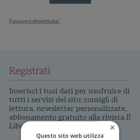
Password dimenticata?
Email
Recupera Password
Registrati
Inserisci i tuoi dati per usufruire di
tutti i servizi del sito: consigli di
lettura, newsletter personalizzate,
abbonamento gratuito alla rivista
Il
Libraio
×
Questo sito web utilizza