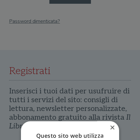
Password dimenticata?
Email
Recupera Password
Registrati
Inserisci i tuoi dati per usufruire di
tutti i servizi del sito: consigli di
lettura, newsletter personalizzate,
abbonamento gratuito alla rivista
Il
Libraio
×
Questo sito web utilizza