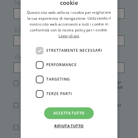
cookie
Nome
Questo sito web utilizza i cookie per migliorare
la tua esperienza di navigazione. Utilizzando il
nostro sito web acconsenti a tutti i cookie in
Email
conformità con la nostra policy per i cookie.
Leggi di più
STRETTAMENTE NECESSARI
Password
PERFORMANCE
TARGETING
HO LETTO E ACCETTATO L'
INFORMATIVA PRIVACY
DI GEMS*
IN MANCANZA NON È POSSIBILE ATTIVARE UN ACCOUNT E/O
RICEVERE I SERVIZI DI GEMS
TERZE PARTI
SÌ, DESIDERO RICEVERE BUONI SCONTO, OFFERTE SPECIALI,
ESSERE INFORMATO SU PROMOZIONI E NOVITÀ.
ACCETTA TUTTO
[FINALITÀ MARKETING, ART.2 (E),
INFORMATIVA PRIVACY
]
RIFIUTA TUTTO
SÌ, DESIDERO RICEVERE OFFERTE PERSONALIZZATE E IN
LINEA CON LE MIE ABITUDINI DI ACQUISTO, ESSERE
INFORMATO SU PROMOZIONI E NOVITÀ.