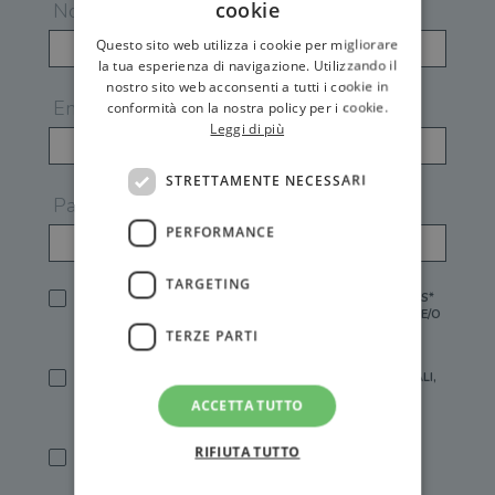
cookie
Nome
Questo sito web utilizza i cookie per migliorare
la tua esperienza di navigazione. Utilizzando il
nostro sito web acconsenti a tutti i cookie in
Email
conformità con la nostra policy per i cookie.
Leggi di più
STRETTAMENTE NECESSARI
Password
PERFORMANCE
TARGETING
HO LETTO E ACCETTATO L'
INFORMATIVA PRIVACY
DI GEMS*
IN MANCANZA NON È POSSIBILE ATTIVARE UN ACCOUNT E/O
RICEVERE I SERVIZI DI GEMS
TERZE PARTI
SÌ, DESIDERO RICEVERE BUONI SCONTO, OFFERTE SPECIALI,
ESSERE INFORMATO SU PROMOZIONI E NOVITÀ.
ACCETTA TUTTO
[FINALITÀ MARKETING, ART.2 (E),
INFORMATIVA PRIVACY
]
RIFIUTA TUTTO
SÌ, DESIDERO RICEVERE OFFERTE PERSONALIZZATE E IN
LINEA CON LE MIE ABITUDINI DI ACQUISTO, ESSERE
INFORMATO SU PROMOZIONI E NOVITÀ.