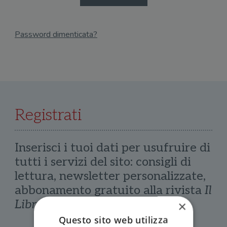
Password dimenticata?
Email
Recupera Password
Registrati
Inserisci i tuoi dati per usufruire di
tutti i servizi del sito: consigli di
lettura, newsletter personalizzate,
abbonamento gratuito alla rivista
Il
Libraio
×
Questo sito web utilizza