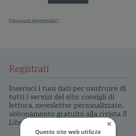
Password dimenticata?
Email
Recupera Password
Registrati
Inserisci i tuoi dati per usufruire di
tutti i servizi del sito: consigli di
lettura, newsletter personalizzate,
abbonamento gratuito alla rivista
Il
Libraio
×
Questo sito web utilizza