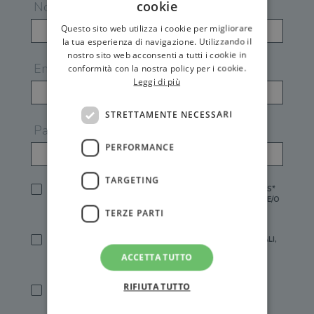
cookie
Nome
Questo sito web utilizza i cookie per migliorare
la tua esperienza di navigazione. Utilizzando il
nostro sito web acconsenti a tutti i cookie in
Email
conformità con la nostra policy per i cookie.
Leggi di più
STRETTAMENTE NECESSARI
Password
PERFORMANCE
TARGETING
HO LETTO E ACCETTATO L'
INFORMATIVA PRIVACY
DI GEMS*
IN MANCANZA NON È POSSIBILE ATTIVARE UN ACCOUNT E/O
RICEVERE I SERVIZI DI GEMS
TERZE PARTI
SÌ, DESIDERO RICEVERE BUONI SCONTO, OFFERTE SPECIALI,
ESSERE INFORMATO SU PROMOZIONI E NOVITÀ.
ACCETTA TUTTO
[FINALITÀ MARKETING, ART.2 (E),
INFORMATIVA PRIVACY
]
RIFIUTA TUTTO
SÌ, DESIDERO RICEVERE OFFERTE PERSONALIZZATE E IN
LINEA CON LE MIE ABITUDINI DI ACQUISTO, ESSERE
INFORMATO SU PROMOZIONI E NOVITÀ.