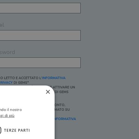
il
sword
O LETTO E ACCETTATO L'
INFORMATIVA
RIVACY
DI GEMS*
N MANCANZA NON È POSSIBILE ATTIVARE UN
×
CCOUNT E/O RICEVERE I SERVIZI DI GEMS
Ì, DESIDERO RICEVERE BUONI SCONTO,
ndo il nostro
FFERTE SPECIALI, ESSERE INFORMATO SU
ROMOZIONI E NOVITÀ.
gi di più
FINALITÀ MARKETING, ART.2 (E),
INFORMATIVA
RIVACY
]
TERZE PARTI
Ì, DESIDERO RICEVERE OFFERTE