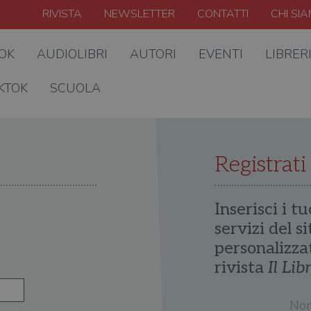
RIVISTA
NEWSLETTER
CONTATTI
CHI SI
OOK
AUDIOLIBRI
AUTORI
EVENTI
LIBRER
KTOK
SCUOLA
Registrati
Inserisci i tu
servizi del s
personalizza
rivista
Il Lib
No