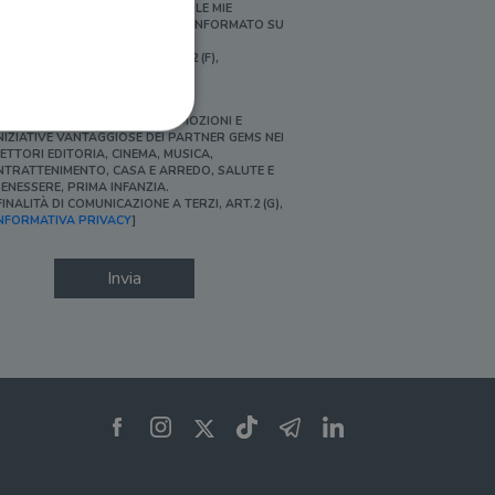
ERSONALIZZATE E IN LINEA CON LE MIE
BITUDINI DI ACQUISTO, ESSERE INFORMATO SU
ROMOZIONI E NOVITÀ.
FINALITÀ DI PROFILAZIONE, ART.2 (F),
NFORMATIVA PRIVACY]
Ì, DESIDERO ACCEDERE A PROMOZIONI E
NIZIATIVE VANTAGGIOSE DEI PARTNER GEMS NEI
ETTORI EDITORIA, CINEMA, MUSICA,
NTRATTENIMENTO, CASA E ARREDO, SALUTE E
ENESSERE, PRIMA INFANZIA.
FINALITÀ DI COMUNICAZIONE A TERZI, ART.2 (G),
ione dell'account. Il sito
NFORMATIVA PRIVACY
]
Invia
 pagina di login. Il
 Web è impostato per
sito
sito
te per il dominio corrente.