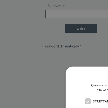
Password
Entra
Password dimenticata?
Email
Recupera Password
Questo sito 
sito web
STRETTA