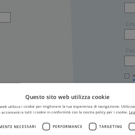
Ema
Pas
H
P
I
A
Questo sito web utilizza cookie
S
web utilizza i cookie per migliorare la tua esperienza di navigazione. Utilizza
O
P
 acconsenti a tutti i cookie in conformità con la nostra policy per i cookie.
Leg
[
P
MENTE NECESSARI
PERFORMANCE
TARGETING
S