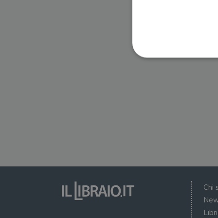
I cookie strettamente necessa
web non può essere utilizza
Nome
wordpress_test_cookie
wordpress_sec_[hash]
wordpress_logged_in_[ha
Chi 
CookieScriptConsent
New
Libr