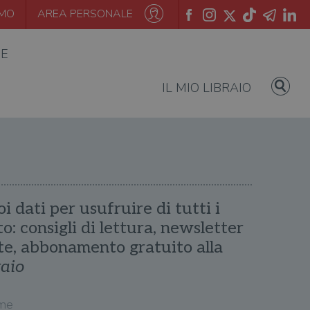
AMO
AREA PERSONALE
IE
IL MIO LIBRAIO
oi dati per usufruire di tutti i
ito: consigli di lettura, newsletter
te, abbonamento gratuito alla
raio
me