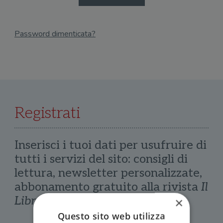
Password dimenticata?
Email
Recupera Password
Registrati
Inserisci i tuoi dati per usufruire di
tutti i servizi del sito: consigli di
lettura, newsletter personalizzate,
abbonamento gratuito alla rivista
Il
Libraio
×
Questo sito web utilizza