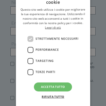
cookie
Nome
Questo sito web utilizza i cookie per migliorare
la tua esperienza di navigazione. Utilizzando il
nostro sito web acconsenti a tutti i cookie in
Email
conformità con la nostra policy per i cookie.
Leggi di più
STRETTAMENTE NECESSARI
Password
PERFORMANCE
TARGETING
HO LETTO E ACCETTATO L'
INFORMATIVA PRIVACY
DI GEMS*
IN MANCANZA NON È POSSIBILE ATTIVARE UN ACCOUNT E/O
RICEVERE I SERVIZI DI GEMS
TERZE PARTI
SÌ, DESIDERO RICEVERE BUONI SCONTO, OFFERTE SPECIALI,
ESSERE INFORMATO SU PROMOZIONI E NOVITÀ.
ACCETTA TUTTO
[FINALITÀ MARKETING, ART.2 (E),
INFORMATIVA PRIVACY
]
RIFIUTA TUTTO
SÌ, DESIDERO RICEVERE OFFERTE PERSONALIZZATE E IN
LINEA CON LE MIE ABITUDINI DI ACQUISTO, ESSERE
INFORMATO SU PROMOZIONI E NOVITÀ.