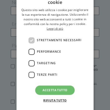
cookie
Nome
Questo sito web utilizza i cookie per migliorare
la tua esperienza di navigazione. Utilizzando il
nostro sito web acconsenti a tutti i cookie in
Email
conformità con la nostra policy per i cookie.
Leggi di più
STRETTAMENTE NECESSARI
Password
PERFORMANCE
TARGETING
HO LETTO E ACCETTATO L'
INFORMATIVA PRIVACY
DI GEMS*
IN MANCANZA NON È POSSIBILE ATTIVARE UN ACCOUNT E/O
RICEVERE I SERVIZI DI GEMS
TERZE PARTI
SÌ, DESIDERO RICEVERE BUONI SCONTO, OFFERTE SPECIALI,
ESSERE INFORMATO SU PROMOZIONI E NOVITÀ.
ACCETTA TUTTO
[FINALITÀ MARKETING, ART.2 (E),
INFORMATIVA PRIVACY
]
RIFIUTA TUTTO
SÌ, DESIDERO RICEVERE OFFERTE PERSONALIZZATE E IN
LINEA CON LE MIE ABITUDINI DI ACQUISTO, ESSERE
INFORMATO SU PROMOZIONI E NOVITÀ.