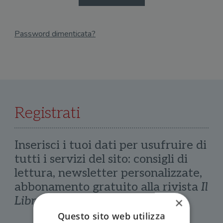
Password dimenticata?
Email
Recupera Password
Registrati
Inserisci i tuoi dati per usufruire di
tutti i servizi del sito: consigli di
lettura, newsletter personalizzate,
abbonamento gratuito alla rivista
Il
Libraio
×
Questo sito web utilizza